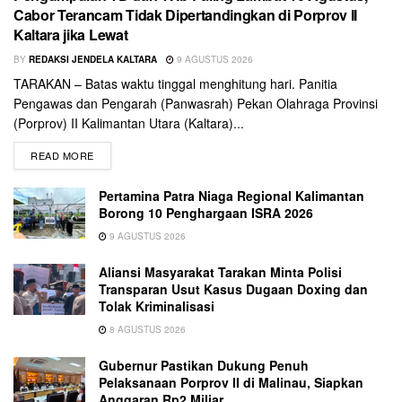
Cabor Terancam Tidak Dipertandingkan di Porprov II
Kaltara jika Lewat
BY
REDAKSI JENDELA KALTARA
9 AGUSTUS 2026
TARAKAN – Batas waktu tinggal menghitung hari. Panitia
Pengawas dan Pengarah (Panwasrah) Pekan Olahraga Provinsi
(Porprov) II Kalimantan Utara (Kaltara)...
READ MORE
Pertamina Patra Niaga Regional Kalimantan
Borong 10 Penghargaan ISRA 2026
9 AGUSTUS 2026
Aliansi Masyarakat Tarakan Minta Polisi
Transparan Usut Kasus Dugaan Doxing dan
Tolak Kriminalisasi
8 AGUSTUS 2026
Gubernur Pastikan Dukung Penuh
Pelaksanaan Porprov II di Malinau, Siapkan
Anggaran Rp2 Miliar