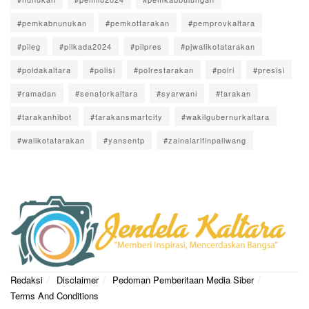
#pemkabnunukan
#pemkottarakan
#pemprovkaltara
#pileg
#pilkada2024
#pilpres
#pjwalikotatarakan
#poldakaltara
#polisi
#polrestarakan
#polri
#presisi
#ramadan
#senatorkaltara
#syarwani
#tarakan
#tarakanhibot
#tarakansmartcity
#wakilgubernurkaltara
#walikotatarakan
#yansentp
#zainalarifinpaliwang
Redaksi
Disclaimer
Pedoman Pemberitaan Media Siber
Terms And Conditions