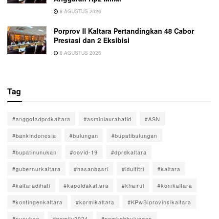
8 AGUSTUS 2026
Porprov II Kaltara Pertandingkan 48 Cabor
Prestasi dan 2 Eksibisi
8 AGUSTUS 2026
Tag
#anggotadprdkaltara
#asminlaurahafid
#ASN
#bankindonesia
#bulungan
#bupatibulungan
#bupatinunukan
#covid-19
#dprdkaltara
#gubernurkaltara
#hasanbasri
#idulfitri
#kaltara
#kaltaradihati
#kapoldakaltara
#khairul
#konikaltara
#kontingenkaltara
#kormikaltara
#KPwBIprovinsikaltara
#nunukan
#pemilu2024
#pemkabbulungan