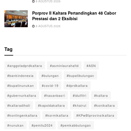
8 AGUSTUS 2026
Porprov II Kaltara Pertandingkan 48 Cabor
Prestasi dan 2 Eksibisi
8 AGUSTUS 2026
Tag
#anggotadprdkaltara
#asminlaurahafid
#ASN
#bankindonesia
#bulungan
#bupatibulungan
#bupatinunukan
#covid-19
#dprdkaltara
#gubernurkaltara
#hasanbasri
#idulfitri
#kaltara
#kaltaradihati
#kapoldakaltara
#khairul
#konikaltara
#kontingenkaltara
#kormikaltara
#KPwBIprovinsikaltara
#nunukan
#pemilu2024
#pemkabbulungan