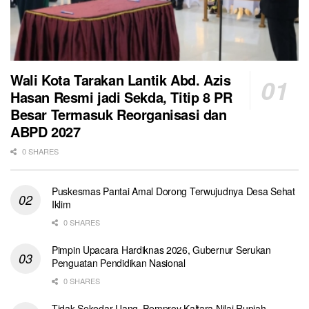
Wali Kota Tarakan Lantik Abd. Azis
Hasan Resmi jadi Sekda, Titip 8 PR
Besar Termasuk Reorganisasi dan
ABPD 2027
0 SHARES
Puskesmas Pantai Amal Dorong Terwujudnya Desa Sehat
Iklim
0 SHARES
Pimpin Upacara Hardiknas 2026, Gubernur Serukan
Penguatan Pendidikan Nasional
0 SHARES
Tidak Sekedar Uang, Pemprov Kaltara Nilai Rupiah