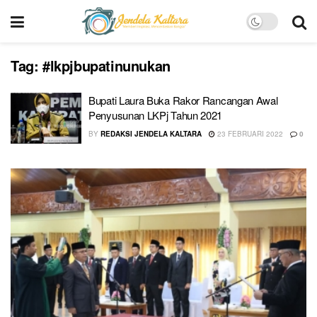
Tag:
#lkpjbupatinunukan
Bupati Laura Buka Rakor Rancangan Awal
Penyusunan LKPj Tahun 2021
BY
REDAKSI JENDELA KALTARA
23 FEBRUARI 2022
0