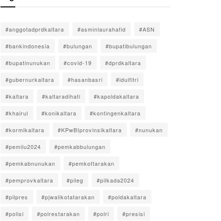
#anggotadprdkaltara
#asminlaurahafid
#ASN
#bankindonesia
#bulungan
#bupatibulungan
#bupatinunukan
#covid-19
#dprdkaltara
#gubernurkaltara
#hasanbasri
#idulfitri
#kaltara
#kaltaradihati
#kapoldakaltara
#khairul
#konikaltara
#kontingenkaltara
#kormikaltara
#KPwBIprovinsikaltara
#nunukan
#pemilu2024
#pemkabbulungan
#pemkabnunukan
#pemkottarakan
#pemprovkaltara
#pileg
#pilkada2024
#pilpres
#pjwalikotatarakan
#poldakaltara
#polisi
#polrestarakan
#polri
#presisi