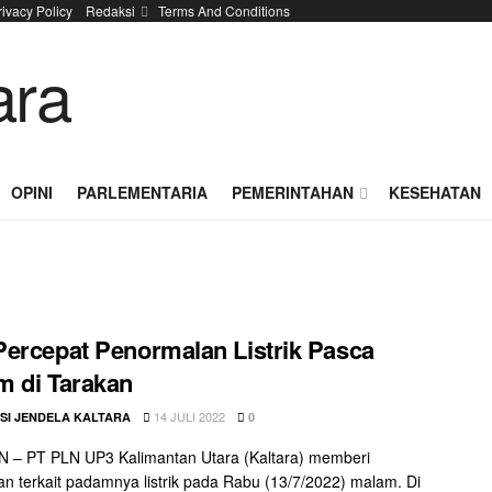
rivacy Policy
Redaksi
Terms And Conditions
OPINI
PARLEMENTARIA
PEMERINTAHAN
KESEHATAN
ercepat Penormalan Listrik Pasca
 di Tarakan
14 JULI 2022
SI JENDELA KALTARA
0
 – PT PLN UP3 Kalimantan Utara (Kaltara) memberi
an terkait padamnya listrik pada Rabu (13/7/2022) malam. Di