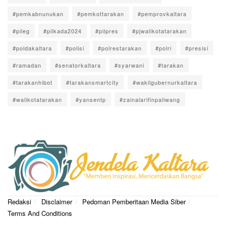
#pemkabnunukan
#pemkottarakan
#pemprovkaltara
#pileg
#pilkada2024
#pilpres
#pjwalikotatarakan
#poldakaltara
#polisi
#polrestarakan
#polri
#presisi
#ramadan
#senatorkaltara
#syarwani
#tarakan
#tarakanhibot
#tarakansmartcity
#wakilgubernurkaltara
#walikotatarakan
#yansentp
#zainalarifinpaliwang
Redaksi
Disclaimer
Pedoman Pemberitaan Media Siber
Terms And Conditions