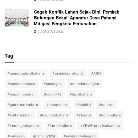
Cegah Konflik Lahan Sejak Dini, Pemkab
Bulungan Bekali Aparatur Desa Pahami
Mitigasi Sengketa Pertanahan
7 AGUSTUS 2026
Tag
#anggotadprdkaltara
#asminlaurahafid
#ASN
#bankindonesia
#bulungan
#bupatibulungan
#bupatinunukan
#covid-19
#dprdkaltara
#gubernurkaltara
#hasanbasri
#idulfitri
#kaltara
#kaltaradihati
#kapoldakaltara
#khairul
#konikaltara
#kontingenkaltara
#kormikaltara
#KPwBIprovinsikaltara
#nunukan
#pemilu2024
#pemkabbulungan