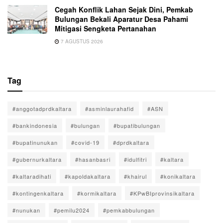
Cegah Konflik Lahan Sejak Dini, Pemkab
Bulungan Bekali Aparatur Desa Pahami
Mitigasi Sengketa Pertanahan
7 AGUSTUS 2026
Tag
#anggotadprdkaltara
#asminlaurahafid
#ASN
#bankindonesia
#bulungan
#bupatibulungan
#bupatinunukan
#covid-19
#dprdkaltara
#gubernurkaltara
#hasanbasri
#idulfitri
#kaltara
#kaltaradihati
#kapoldakaltara
#khairul
#konikaltara
#kontingenkaltara
#kormikaltara
#KPwBIprovinsikaltara
#nunukan
#pemilu2024
#pemkabbulungan