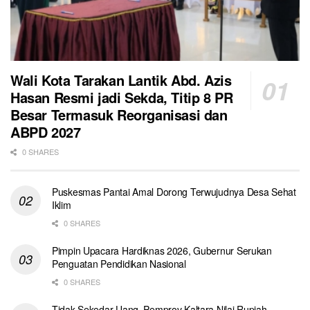
Wali Kota Tarakan Lantik Abd. Azis
Hasan Resmi jadi Sekda, Titip 8 PR
Besar Termasuk Reorganisasi dan
ABPD 2027
0 SHARES
Puskesmas Pantai Amal Dorong Terwujudnya Desa Sehat
Iklim
0 SHARES
Pimpin Upacara Hardiknas 2026, Gubernur Serukan
Penguatan Pendidikan Nasional
0 SHARES
Tidak Sekedar Uang, Pemprov Kaltara Nilai Rupiah