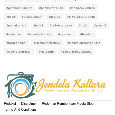
#pemkabnunukan
#pemkottarakan
#pemprovkaltara
#pileg
#pilkada2024
#pilpres
#pjwalikotatarakan
#poldakaltara
#polisi
#polrestarakan
#polri
#presisi
#ramadan
#senatorkaltara
#syarwani
#tarakan
#tarakanhibot
#tarakansmartcity
#wakilgubernurkaltara
#walikotatarakan
#yansentp
#zainalarifinpaliwang
Redaksi
Disclaimer
Pedoman Pemberitaan Media Siber
Terms And Conditions