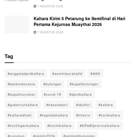
7 AGUSTUS 2026
Kaltara Kirim 5 Petarung ke Semifinal di Hari
Pertama Kejurnas Muaythai 2026
7 AGUSTUS 2026
Tag
#anggotadprdkaltara
#asminlaurahafid
#ASN
#bankindonesia
#bulungan
#bupatibulungan
#bupatinunukan
#covid-19
#dprdkaltara
#gubernurkaltara
#hasanbasri
#idulfitri
#kaltara
#kaltaradihati
#kapoldakaltara
#khairul
#konikaltara
#kontingenkaltara
#kormikaltara
#KPwBIprovinsikaltara
#nunukan
#pemilu2024
#pemkabbulungan