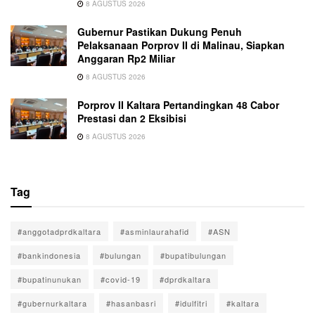
8 AGUSTUS 2026
Gubernur Pastikan Dukung Penuh
Pelaksanaan Porprov II di Malinau, Siapkan
Anggaran Rp2 Miliar
8 AGUSTUS 2026
Porprov II Kaltara Pertandingkan 48 Cabor
Prestasi dan 2 Eksibisi
8 AGUSTUS 2026
Tag
#anggotadprdkaltara
#asminlaurahafid
#ASN
#bankindonesia
#bulungan
#bupatibulungan
#bupatinunukan
#covid-19
#dprdkaltara
#gubernurkaltara
#hasanbasri
#idulfitri
#kaltara