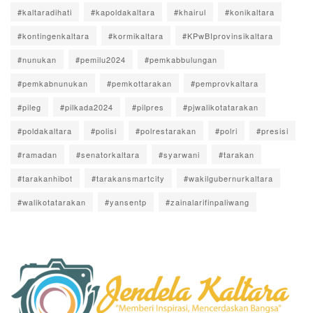
#kaltaradihati
#kapoldakaltara
#khairul
#konikaltara
#kontingenkaltara
#kormikaltara
#KPwBIprovinsikaltara
#nunukan
#pemilu2024
#pemkabbulungan
#pemkabnunukan
#pemkottarakan
#pemprovkaltara
#pileg
#pilkada2024
#pilpres
#pjwalikotatarakan
#poldakaltara
#polisi
#polrestarakan
#polri
#presisi
#ramadan
#senatorkaltara
#syarwani
#tarakan
#tarakanhibot
#tarakansmartcity
#wakilgubernurkaltara
#walikotatarakan
#yansentp
#zainalarifinpaliwang