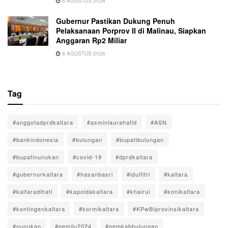
8 AGUSTUS 2026
Gubernur Pastikan Dukung Penuh
Pelaksanaan Porprov II di Malinau, Siapkan
Anggaran Rp2 Miliar
8 AGUSTUS 2026
Tag
#anggotadprdkaltara
#asminlaurahafid
#ASN
#bankindonesia
#bulungan
#bupatibulungan
#bupatinunukan
#covid-19
#dprdkaltara
#gubernurkaltara
#hasanbasri
#idulfitri
#kaltara
#kaltaradihati
#kapoldakaltara
#khairul
#konikaltara
#kontingenkaltara
#kormikaltara
#KPwBIprovinsikaltara
#nunukan
#pemilu2024
#pemkabbulungan