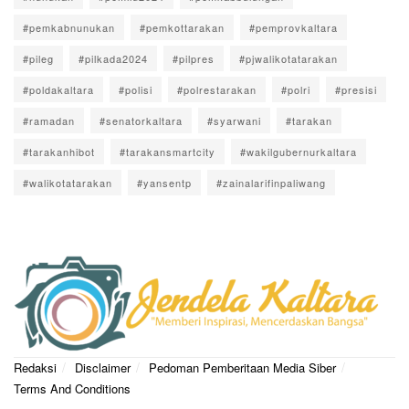
#pemkabnunukan
#pemkottarakan
#pemprovkaltara
#pileg
#pilkada2024
#pilpres
#pjwalikotatarakan
#poldakaltara
#polisi
#polrestarakan
#polri
#presisi
#ramadan
#senatorkaltara
#syarwani
#tarakan
#tarakanhibot
#tarakansmartcity
#wakilgubernurkaltara
#walikotatarakan
#yansentp
#zainalarifinpaliwang
Redaksi
Disclaimer
Pedoman Pemberitaan Media Siber
Terms And Conditions