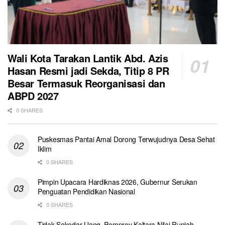
Wali Kota Tarakan Lantik Abd. Azis
Hasan Resmi jadi Sekda, Titip 8 PR
Besar Termasuk Reorganisasi dan
ABPD 2027
0 SHARES
Puskesmas Pantai Amal Dorong Terwujudnya Desa Sehat
Iklim
0 SHARES
Pimpin Upacara Hardiknas 2026, Gubernur Serukan
Penguatan Pendidikan Nasional
0 SHARES
Tidak Sekedar Uang, Pemprov Kaltara Nilai Rupiah