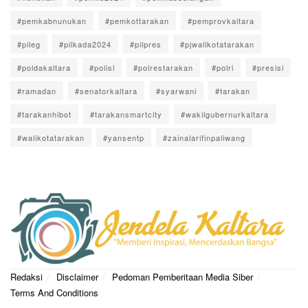
#pemkabnunukan
#pemkottarakan
#pemprovkaltara
#pileg
#pilkada2024
#pilpres
#pjwalikotatarakan
#poldakaltara
#polisi
#polrestarakan
#polri
#presisi
#ramadan
#senatorkaltara
#syarwani
#tarakan
#tarakanhibot
#tarakansmartcity
#wakilgubernurkaltara
#walikotatarakan
#yansentp
#zainalarifinpaliwang
Redaksi
Disclaimer
Pedoman Pemberitaan Media Siber
Terms And Conditions