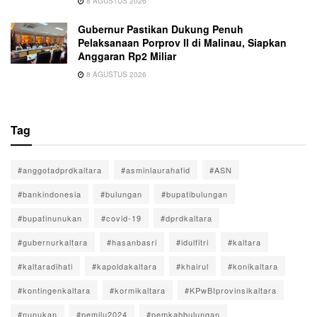
8 AGUSTUS 2026
Gubernur Pastikan Dukung Penuh
Pelaksanaan Porprov II di Malinau, Siapkan
Anggaran Rp2 Miliar
8 AGUSTUS 2026
Tag
#anggotadprdkaltara
#asminlaurahafid
#ASN
#bankindonesia
#bulungan
#bupatibulungan
#bupatinunukan
#covid-19
#dprdkaltara
#gubernurkaltara
#hasanbasri
#idulfitri
#kaltara
#kaltaradihati
#kapoldakaltara
#khairul
#konikaltara
#kontingenkaltara
#kormikaltara
#KPwBIprovinsikaltara
#nunukan
#pemilu2024
#pemkabbulungan