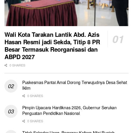
Wali Kota Tarakan Lantik Abd. Azis
Hasan Resmi jadi Sekda, Titip 8 PR
Besar Termasuk Reorganisasi dan
ABPD 2027
0 SHARES
Puskesmas Pantai Amal Dorong Terwujudnya Desa Sehat
Iklim
0 SHARES
Pimpin Upacara Hardiknas 2026, Gubernur Serukan
Penguatan Pendidikan Nasional
0 SHARES
Tidak Sekedar Uang, Pemprov Kaltara Nilai Rupiah