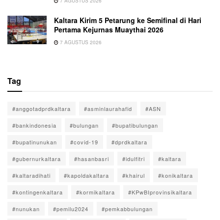
7 AGUSTUS 2026
Kaltara Kirim 5 Petarung ke Semifinal di Hari
Pertama Kejurnas Muaythai 2026
7 AGUSTUS 2026
Tag
#anggotadprdkaltara
#asminlaurahafid
#ASN
#bankindonesia
#bulungan
#bupatibulungan
#bupatinunukan
#covid-19
#dprdkaltara
#gubernurkaltara
#hasanbasri
#idulfitri
#kaltara
#kaltaradihati
#kapoldakaltara
#khairul
#konikaltara
#kontingenkaltara
#kormikaltara
#KPwBIprovinsikaltara
#nunukan
#pemilu2024
#pemkabbulungan