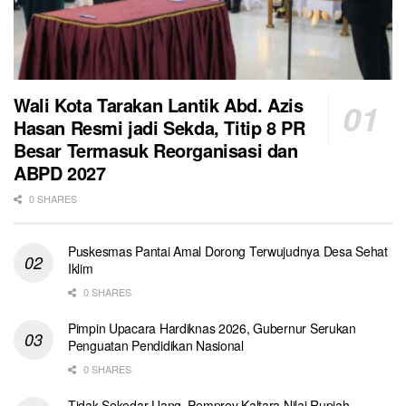
Wali Kota Tarakan Lantik Abd. Azis
Hasan Resmi jadi Sekda, Titip 8 PR
Besar Termasuk Reorganisasi dan
ABPD 2027
0 SHARES
Puskesmas Pantai Amal Dorong Terwujudnya Desa Sehat
Iklim
0 SHARES
Pimpin Upacara Hardiknas 2026, Gubernur Serukan
Penguatan Pendidikan Nasional
0 SHARES
Tidak Sekedar Uang, Pemprov Kaltara Nilai Rupiah