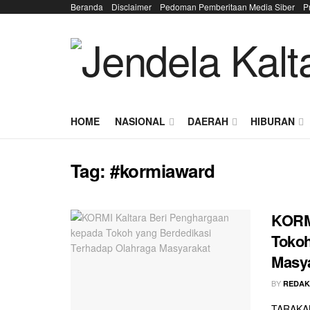
Beranda
Disclaimer
Pedoman Pemberitaan Media Siber
P
HOME
NASIONAL
DAERAH
HIBURAN
Tag:
#kormiaward
KORMI
Tokoh
Masy
BY
REDAK
TARAKAN