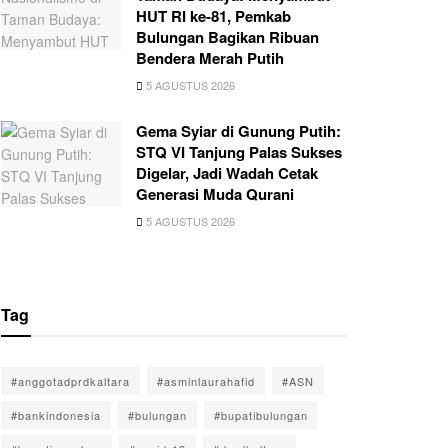
HUT RI ke-81, Pemkab
Bulungan Bagikan Ribuan
Bendera Merah Putih
5 AGUSTUS 2026
Gema Syiar di Gunung Putih:
STQ VI Tanjung Palas Sukses
Digelar, Jadi Wadah Cetak
Generasi Muda Qurani
5 AGUSTUS 2026
Tag
#anggotadprdkaltara
#asminlaurahafid
#ASN
#bankindonesia
#bulungan
#bupatibulungan