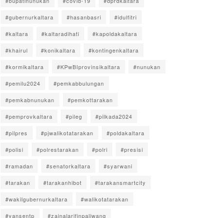
#bupatinunukan
#covid-19
#dprdkaltara
#gubernurkaltara
#hasanbasri
#idulfitri
#kaltara
#kaltaradihati
#kapoldakaltara
#khairul
#konikaltara
#kontingenkaltara
#kormikaltara
#KPwBIprovinsikaltara
#nunukan
#pemilu2024
#pemkabbulungan
#pemkabnunukan
#pemkottarakan
#pemprovkaltara
#pileg
#pilkada2024
#pilpres
#pjwalikotatarakan
#poldakaltara
#polisi
#polrestarakan
#polri
#presisi
#ramadan
#senatorkaltara
#syarwani
#tarakan
#tarakanhibot
#tarakansmartcity
#wakilgubernurkaltara
#walikotatarakan
#yansentp
#zainalarifinpaliwang