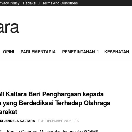
rivacy Policy
Redaksi
Terms And Conditions
OPINI
PARLEMENTARIA
PEMERINTAHAN
KESEHATAN
 Kaltara Beri Penghargaan kepada
 yang Berdedikasi Terhadap Olahraga
arakat
31 DESEMBER 2023
SI JENDELA KALTARA
0
 – Komite Olahraga Masyarakat Indonesia (KORMI)