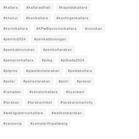
#kaltara
#kaltaradihati
#kapoldakaltara
#khairul
#konikaltara
#kontingenkaltara
#kormikaltara
#KPwBIprovinsikaltara
#nunukan
#pemilu2024
#pemkabbulungan
#pemkabnunukan
#pemkottarakan
#pemprovkaltara
#pileg
#pilkada2024
#pilpres
#pjwalikotatarakan
#poldakaltara
#polisi
#polrestarakan
#polri
#presisi
#ramadan
#senatorkaltara
#syarwani
#tarakan
#tarakanhibot
#tarakansmartcity
#wakilgubernurkaltara
#walikotatarakan
#yansentp
#zainalarifinpaliwang