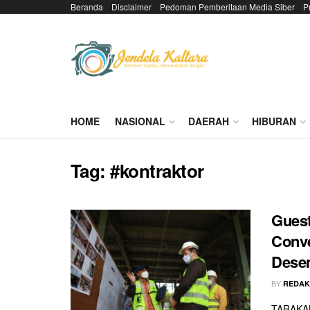
Beranda
Disclaimer
Pedoman Pemberitaan Media Siber
P
HOME
NASIONAL
DAERAH
HIBURAN
Tag:
#kontraktor
Guest
Conve
Dese
BY
REDAK
TARAKAN 