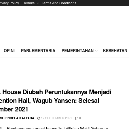
rivacy Policy
Redaksi
Terms And Conditions
OPINI
PARLEMENTARIA
PEMERINTAHAN
KESEHATAN
 House Diubah Peruntukannya Menjadi
ntion Hall, Wagub Yansen: Selesai
mber 2021
17 SEPTEMBER 2021
SI JENDELA KALTARA
0
– Pembangunan guest house ikut ditinjau Wakil Gubernur