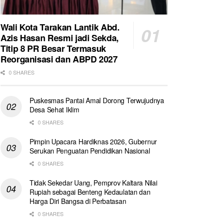
Wali Kota Tarakan Lantik Abd.
Azis Hasan Resmi jadi Sekda,
Titip 8 PR Besar Termasuk
Reorganisasi dan ABPD 2027
0 SHARES
Puskesmas Pantai Amal Dorong Terwujudnya
Desa Sehat Iklim
0 SHARES
Pimpin Upacara Hardiknas 2026, Gubernur
Serukan Penguatan Pendidikan Nasional
0 SHARES
Tidak Sekedar Uang, Pemprov Kaltara Nilai
Rupiah sebagai Benteng Kedaulatan dan
Harga Diri Bangsa di Perbatasan
0 SHARES