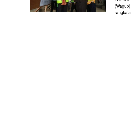
(Wagub) 
rangkaia