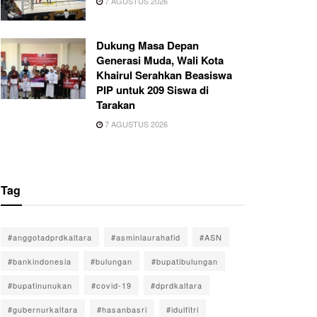
7 AGUSTUS 2026
Dukung Masa Depan
Generasi Muda, Wali Kota
Khairul Serahkan Beasiswa
PIP untuk 209 Siswa di
Tarakan
7 AGUSTUS 2026
Tag
#anggotadprdkaltara
#asminlaurahafid
#ASN
#bankindonesia
#bulungan
#bupatibulungan
#bupatinunukan
#covid-19
#dprdkaltara
#gubernurkaltara
#hasanbasri
#idulfitri