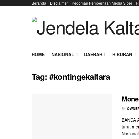
Beranda
Disclaimer
Pedoman Pemberitaan Media Siber
P
HOME
NASIONAL
DAERAH
HIBURAN
Tag:
#kontingekaltara
Monev
BY
OWNER
BANDA A
turut me
Nasional