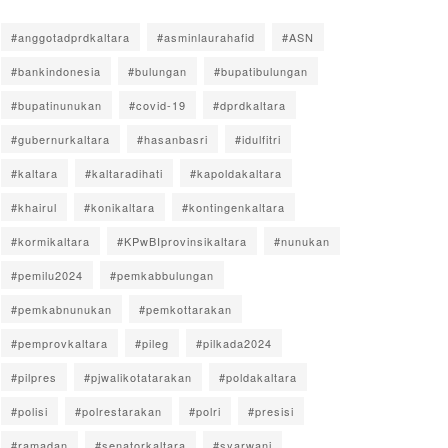
#anggotadprdkaltara
#asminlaurahafid
#ASN
#bankindonesia
#bulungan
#bupatibulungan
#bupatinunukan
#covid-19
#dprdkaltara
#gubernurkaltara
#hasanbasri
#idulfitri
#kaltara
#kaltaradihati
#kapoldakaltara
#khairul
#konikaltara
#kontingenkaltara
#kormikaltara
#KPwBIprovinsikaltara
#nunukan
#pemilu2024
#pemkabbulungan
#pemkabnunukan
#pemkottarakan
#pemprovkaltara
#pileg
#pilkada2024
#pilpres
#pjwalikotatarakan
#poldakaltara
#polisi
#polrestarakan
#polri
#presisi
#ramadan
#senatorkaltara
#syarwani