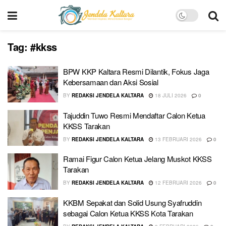
Tag:
#kkss
BPW KKP Kaltara Resmi Dilantik, Fokus Jaga
Kebersamaan dan Aksi Sosial
BY
REDAKSI JENDELA KALTARA
18 JULI 2026
0
Tajuddin Tuwo Resmi Mendaftar Calon Ketua
KKSS Tarakan
BY
REDAKSI JENDELA KALTARA
13 FEBRUARI 2026
0
Ramai Figur Calon Ketua Jelang Muskot KKSS
Tarakan
BY
REDAKSI JENDELA KALTARA
12 FEBRUARI 2026
0
KKBM Sepakat dan Solid Usung Syafruddin
sebagai Calon Ketua KKSS Kota Tarakan