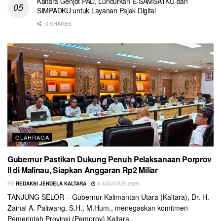
Kaltara Genjot PAD, Luncurkan E-SAMSATKU dan
SIMPADKU untuk Layanan Pajak Digital
0 SHARES
OLAHRAGA
Gubernur Pastikan Dukung Penuh Pelaksanaan Porprov
II di Malinau, Siapkan Anggaran Rp2 Miliar
BY
REDAKSI JENDELA KALTARA
8 AGUSTUS 2026
TANJUNG SELOR – Gubernur Kalimantan Utara (Kaltara), Dr. H.
Zainal A. Paliwang, S.H., M.Hum., menegaskan komitmen
Pemerintah Provinsi (Pemprov) Kaltara...