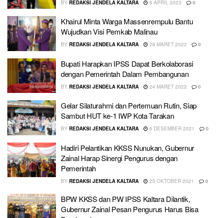
BY
REDAKSI JENDELA KALTARA
8 APRIL 2023
0
Khairul Minta Warga Massenrempulu Bantu
Wujudkan Visi Pemkab Malinau
BY
REDAKSI JENDELA KALTARA
28 MARET 2022
0
Bupati Harapkan IPSS Dapat Berkolaborasi
dengan Pemerintah Dalam Pembangunan
BY
REDAKSI JENDELA KALTARA
24 MARET 2022
0
Gelar Silaturahmi dan Pertemuan Rutin, Siap
Sambut HUT ke-1 IWP Kota Tarakan
BY
REDAKSI JENDELA KALTARA
6 DESEMBER 2021
0
Hadiri Pelantikan KKSS Nunukan, Gubernur
Zainal Harap Sinergi Pengurus dengan
Pemerintah
BY
REDAKSI JENDELA KALTARA
25 OKTOBER 2021
0
BPW KKSS dan PW IPSS Kaltara Dilantik,
Gubernur Zainal Pesan Pengurus Harus Bisa