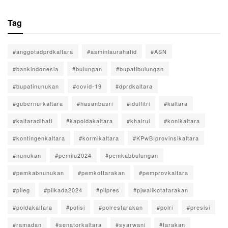
Tag
#anggotadprdkaltara
#asminlaurahafid
#ASN
#bankindonesia
#bulungan
#bupatibulungan
#bupatinunukan
#covid-19
#dprdkaltara
#gubernurkaltara
#hasanbasri
#idulfitri
#kaltara
#kaltaradihati
#kapoldakaltara
#khairul
#konikaltara
#kontingenkaltara
#kormikaltara
#KPwBIprovinsikaltara
#nunukan
#pemilu2024
#pemkabbulungan
#pemkabnunukan
#pemkottarakan
#pemprovkaltara
#pileg
#pilkada2024
#pilpres
#pjwalikotatarakan
#poldakaltara
#polisi
#polrestarakan
#polri
#presisi
#ramadan
#senatorkaltara
#syarwani
#tarakan