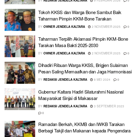
BY
REDAKSI JENDELA KALTARA
9 FEBRUARI 2026
0
Tokoh KKSS dan Warga Bone Sambut Baik
Taharman Pimpin KKM-Bone Tarakan
BY
OWNER JENDELA KALTARA
2 NOVEMBER 2025
0
Taharman Terpilih Aklamasi Pimpin KKM-Bone
Tarakan Masa Bakti 2025-2030
BY
OWNER JENDELA KALTARA
2 NOVEMBER 2025
0
Dihadiri Ribuan Warga KKSS, Brigjen Sulaiman
Pesan Saling Memaafkan dan Jaga Harmonisasi
BY
REDAKSI JENDELA KALTARA
8 MEI 2024
0
Gubernur Kaltara Hadiri Silaturahmi Nasional
Masyarakat Sinjai di Makassar
BY
REDAKSI JENDELA KALTARA
3 SEPTEMBER 2023
0
Ramadan Berkah, KKMB dan IWKB Tarakan
Berbagi Takjil dan Makanan kepada Pengendara