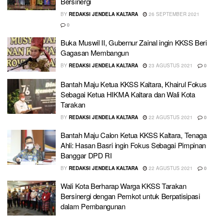
Bersinergi
BY
REDAKSI JENDELA KALTARA
26 SEPTEMBER 2021
0
Buka Muswil II, Gubernur Zainal ingin KKSS Beri
Gagasan Membangun
BY
REDAKSI JENDELA KALTARA
23 AGUSTUS 2021
0
Bantah Maju Ketua KKSS Kaltara, Khairul Fokus
Sebagai Ketua HIKMA Kaltara dan Wali Kota
Tarakan
BY
REDAKSI JENDELA KALTARA
22 AGUSTUS 2021
0
Bantah Maju Calon Ketua KKSS Kaltara, Tenaga
Ahli: Hasan Basri ingin Fokus Sebagai Pimpinan
Banggar DPD RI
BY
REDAKSI JENDELA KALTARA
22 AGUSTUS 2021
0
Wali Kota Berharap Warga KKSS Tarakan
Bersinergi dengan Pemkot untuk Berpatisipasi
dalam Pembangunan