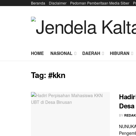
Beranda
Disclaimer
Pedoman Pemberitaan Media Siber
P
HOME
NASIONAL
DAERAH
HIBURAN
Tag:
#kkn
Hadir
Desa
BY
REDAK
NUNUKAN
Pengemb