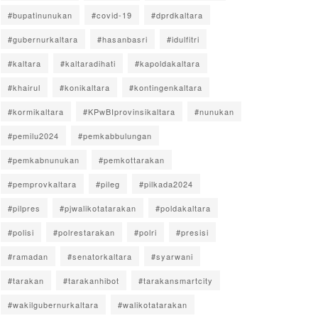
#bupatinunukan
#covid-19
#dprdkaltara
#gubernurkaltara
#hasanbasri
#idulfitri
#kaltara
#kaltaradihati
#kapoldakaltara
#khairul
#konikaltara
#kontingenkaltara
#kormikaltara
#KPwBIprovinsikaltara
#nunukan
#pemilu2024
#pemkabbulungan
#pemkabnunukan
#pemkottarakan
#pemprovkaltara
#pileg
#pilkada2024
#pilpres
#pjwalikotatarakan
#poldakaltara
#polisi
#polrestarakan
#polri
#presisi
#ramadan
#senatorkaltara
#syarwani
#tarakan
#tarakanhibot
#tarakansmartcity
#wakilgubernurkaltara
#walikotatarakan