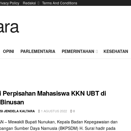
rivacy Policy
Redaksi
Terms And Conditions
OPINI
PARLEMENTARIA
PEMERINTAHAN
KESEHATAN
i Perpisahan Mahasiswa KKN UBT di
 Binusan
1 AGUSTUS 2022
SI JENDELA KALTARA
0
 – Mewakili Bupati Nunukan, Kepala Badan Kepegawaian dan
angan Sumber Daya Namusia (BKPSDM) H. Surai hadir pada