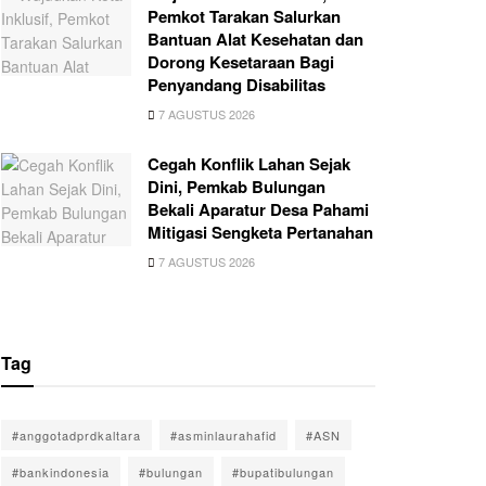
Pemkot Tarakan Salurkan
Bantuan Alat Kesehatan dan
Dorong Kesetaraan Bagi
Penyandang Disabilitas
7 AGUSTUS 2026
Cegah Konflik Lahan Sejak
Dini, Pemkab Bulungan
Bekali Aparatur Desa Pahami
Mitigasi Sengketa Pertanahan
7 AGUSTUS 2026
Tag
#anggotadprdkaltara
#asminlaurahafid
#ASN
#bankindonesia
#bulungan
#bupatibulungan