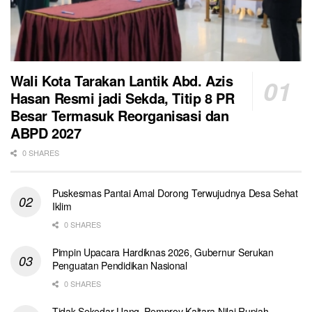
Wali Kota Tarakan Lantik Abd. Azis
Hasan Resmi jadi Sekda, Titip 8 PR
Besar Termasuk Reorganisasi dan
ABPD 2027
0 SHARES
Puskesmas Pantai Amal Dorong Terwujudnya Desa Sehat
Iklim
0 SHARES
Pimpin Upacara Hardiknas 2026, Gubernur Serukan
Penguatan Pendidikan Nasional
0 SHARES
Tidak Sekedar Uang, Pemprov Kaltara Nilai Rupiah