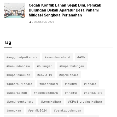
Cegah Konflik Lahan Sejak Dini, Pemkab
Bulungan Bekali Aparatur Desa Pahami
Mitigasi Sengketa Pertanahan
7 AGUSTUS 2026
Tag
#anggotadprdkaltara
#asminlaurahafid
#ASN
#bankindonesia
#bulungan
#bupatibulungan
#bupatinunukan
#covid-19
#dprdkaltara
#gubernurkaltara
#hasanbasri
#idulfitri
#kaltara
#kaltaradihati
#kapoldakaltara
#khairul
#konikaltara
#kontingenkaltara
#kormikaltara
#KPwBIprovinsikaltara
#nunukan
#pemilu2024
#pemkabbulungan