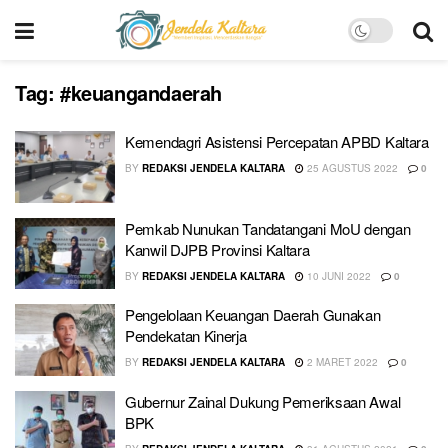
Tag:
#keuangandaerah
Kemendagri Asistensi Percepatan APBD Kaltara
BY
REDAKSI JENDELA KALTARA
25 AGUSTUS 2022
0
Pemkab Nunukan Tandatangani MoU dengan
Kanwil DJPB Provinsi Kaltara
BY
REDAKSI JENDELA KALTARA
10 JUNI 2022
0
Pengelolaan Keuangan Daerah Gunakan
Pendekatan Kinerja
BY
REDAKSI JENDELA KALTARA
2 MARET 2022
0
Gubernur Zainal Dukung Pemeriksaan Awal
BPK