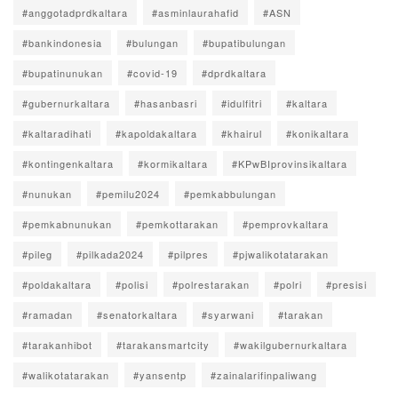
#anggotadprdkaltara
#asminlaurahafid
#ASN
#bankindonesia
#bulungan
#bupatibulungan
#bupatinunukan
#covid-19
#dprdkaltara
#gubernurkaltara
#hasanbasri
#idulfitri
#kaltara
#kaltaradihati
#kapoldakaltara
#khairul
#konikaltara
#kontingenkaltara
#kormikaltara
#KPwBIprovinsikaltara
#nunukan
#pemilu2024
#pemkabbulungan
#pemkabnunukan
#pemkottarakan
#pemprovkaltara
#pileg
#pilkada2024
#pilpres
#pjwalikotatarakan
#poldakaltara
#polisi
#polrestarakan
#polri
#presisi
#ramadan
#senatorkaltara
#syarwani
#tarakan
#tarakanhibot
#tarakansmartcity
#wakilgubernurkaltara
#walikotatarakan
#yansentp
#zainalarifinpaliwang