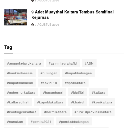
8 AGUSTUS 2026
9 Atlet Muaythai Kaltara Tembus Semifinal
Kejurnas
7 AGUSTUS 2026
Tag
#anggotadprdkaltara
#asminlaurahafid
#ASN
#bankindonesia
#bulungan
#bupatibulungan
#bupatinunukan
#covid-19
#dprdkaltara
#gubernurkaltara
#hasanbasri
#idulfitri
#kaltara
#kaltaradihati
#kapoldakaltara
#khairul
#konikaltara
#kontingenkaltara
#kormikaltara
#KPwBIprovinsikaltara
#nunukan
#pemilu2024
#pemkabbulungan