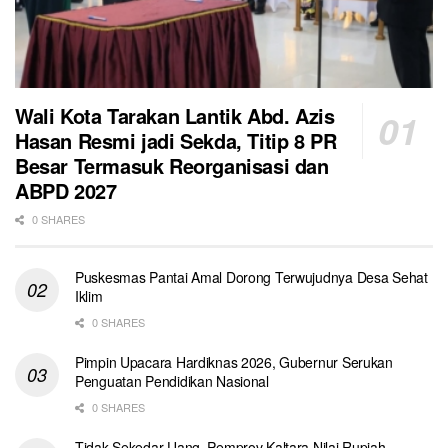
Wali Kota Tarakan Lantik Abd. Azis
Hasan Resmi jadi Sekda, Titip 8 PR
Besar Termasuk Reorganisasi dan
ABPD 2027
0 SHARES
Puskesmas Pantai Amal Dorong Terwujudnya Desa Sehat
Iklim
0 SHARES
Pimpin Upacara Hardiknas 2026, Gubernur Serukan
Penguatan Pendidikan Nasional
0 SHARES
Tidak Sekedar Uang, Pemprov Kaltara Nilai Rupiah