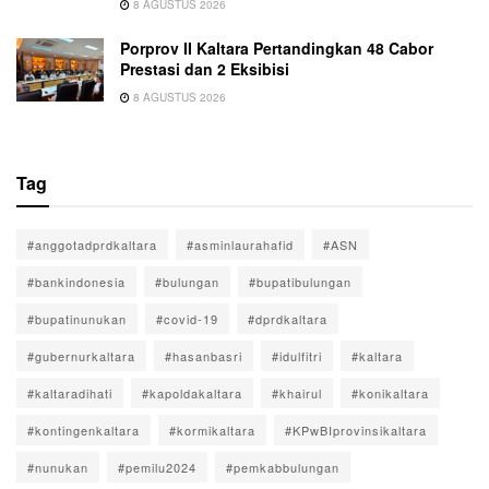
8 AGUSTUS 2026
Porprov II Kaltara Pertandingkan 48 Cabor
Prestasi dan 2 Eksibisi
8 AGUSTUS 2026
Tag
#anggotadprdkaltara
#asminlaurahafid
#ASN
#bankindonesia
#bulungan
#bupatibulungan
#bupatinunukan
#covid-19
#dprdkaltara
#gubernurkaltara
#hasanbasri
#idulfitri
#kaltara
#kaltaradihati
#kapoldakaltara
#khairul
#konikaltara
#kontingenkaltara
#kormikaltara
#KPwBIprovinsikaltara
#nunukan
#pemilu2024
#pemkabbulungan