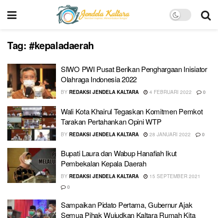
Tag:
#kepaladaerah
SIWO PWI Pusat Berikan Penghargaan Inisiator
Olahraga Indonesia 2022
BY
REDAKSI JENDELA KALTARA
4 FEBRUARI 2022
0
Wali Kota Khairul Tegaskan Komitmen Pemkot
Tarakan Pertahankan Opini WTP
BY
REDAKSI JENDELA KALTARA
28 JANUARI 2022
0
Bupati Laura dan Wabup Hanafiah Ikut
Pembekalan Kepala Daerah
BY
REDAKSI JENDELA KALTARA
15 SEPTEMBER 2021
0
Sampaikan Pidato Pertama, Gubernur Ajak
Semua Pihak Wujudkan Kaltara Rumah Kita