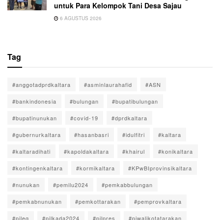
untuk Para Kelompok Tani Desa Sajau
6 AGUSTUS 2026
Tag
#anggotadprdkaltara
#asminlaurahafid
#ASN
#bankindonesia
#bulungan
#bupatibulungan
#bupatinunukan
#covid-19
#dprdkaltara
#gubernurkaltara
#hasanbasri
#idulfitri
#kaltara
#kaltaradihati
#kapoldakaltara
#khairul
#konikaltara
#kontingenkaltara
#kormikaltara
#KPwBIprovinsikaltara
#nunukan
#pemilu2024
#pemkabbulungan
#pemkabnunukan
#pemkottarakan
#pemprovkaltara
#pileg
#pilkada2024
#pilpres
#pjwalikotatarakan