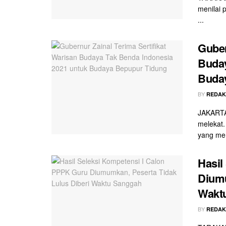
menilai 
...
Guber
Buday
Buda
BY
REDAK
JAKARTA 
melekat.
yang me
Hasil
Diumu
Wakt
BY
REDAK