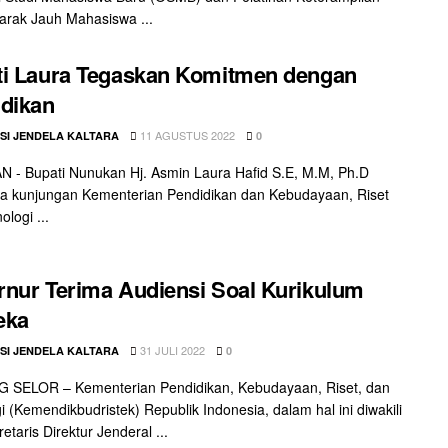
Jarak Jauh Mahasiswa ...
i Laura Tegaskan Komitmen dengan
dikan
11 AGUSTUS 2022
SI JENDELA KALTARA
0
- Bupati Nunukan Hj. Asmin Laura Hafid S.E, M.M, Ph.D
a kunjungan Kementerian Pendidikan dan Kebudayaan, Riset
logi ...
nur Terima Audiensi Soal Kurikulum
eka
31 JULI 2022
SI JENDELA KALTARA
0
 SELOR – Kementerian Pendidikan, Kebudayaan, Riset, dan
i (Kemendikbudristek) Republik Indonesia, dalam hal ini diwakili
etaris Direktur Jenderal ...