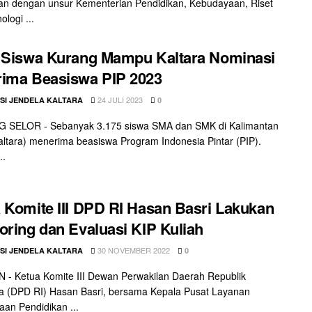
n dengan unsur Kementerian Pendidikan, Kebudayaan, Riset
logi ...
 Siswa Kurang Mampu Kaltara Nominasi
ima Beasiswa PIP 2023
24 JULI 2023
SI JENDELA KALTARA
0
 SELOR - Sebanyak 3.175 siswa SMA dan SMK di Kalimantan
altara) menerima beasiswa Program Indonesia Pintar (PIP).
..
 Komite III DPD RI Hasan Basri Lakukan
oring dan Evaluasi KIP Kuliah
30 NOVEMBER 2022
SI JENDELA KALTARA
0
- Ketua Komite III Dewan Perwakilan Daerah Republik
a (DPD RI) Hasan Basri, bersama Kepala Pusat Layanan
an Pendidikan ...