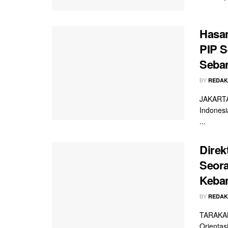
Hasan
PIP S
Seban
BY
REDAK
JAKARTA 
Indonesi
...
Direk
Seora
Keba
BY
REDAK
TARAKAN
Orientas