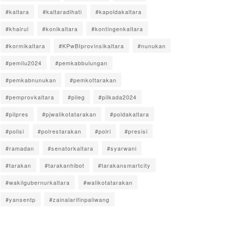
#kaltara
#kaltaradihati
#kapoldakaltara
#khairul
#konikaltara
#kontingenkaltara
#kormikaltara
#KPwBIprovinsikaltara
#nunukan
#pemilu2024
#pemkabbulungan
#pemkabnunukan
#pemkottarakan
#pemprovkaltara
#pileg
#pilkada2024
#pilpres
#pjwalikotatarakan
#poldakaltara
#polisi
#polrestarakan
#polri
#presisi
#ramadan
#senatorkaltara
#syarwani
#tarakan
#tarakanhibot
#tarakansmartcity
#wakilgubernurkaltara
#walikotatarakan
#yansentp
#zainalarifinpaliwang