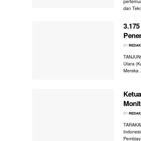
pertemua
dan Tekno
3.175
Pener
BY
REDAK
TANJUNG
Utara (K
Mereka .
Ketua
Monit
BY
REDAK
TARAKAN 
Indonesi
Pembiaya