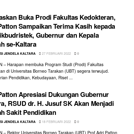
askan Buka Prodi Fakultas Kedokteran,
Patton Sampaikan Terima Kasih kepada
kbudristek, Gubernur dan Kepala
h se-Kaltara
27 FEBRUARI 2022
SI JENDELA KALTARA
0
 – Harapan membuka Program Studi (Prodi) Fakultas
an di Universitas Borneo Tarakan (UBT) segera terwujud.
ian Pendidikan, Kebudayaan, Riset ...
Patton Apresiasi Dukungan Gubernur
ra, RSUD dr. H. Jusuf SK Akan Menjadi
 Sakit Pendidikan
18 FEBRUARI 2022
SI JENDELA KALTARA
0
– Rektor Universitas Borneo Tarakan (UBT) Prof Adri Patton