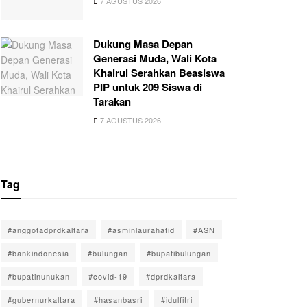
7 AGUSTUS 2026
Dukung Masa Depan
Generasi Muda, Wali Kota
Khairul Serahkan Beasiswa
PIP untuk 209 Siswa di
Tarakan
7 AGUSTUS 2026
Tag
#anggotadprdkaltara
#asminlaurahafid
#ASN
#bankindonesia
#bulungan
#bupatibulungan
#bupatinunukan
#covid-19
#dprdkaltara
#gubernurkaltara
#hasanbasri
#idulfitri