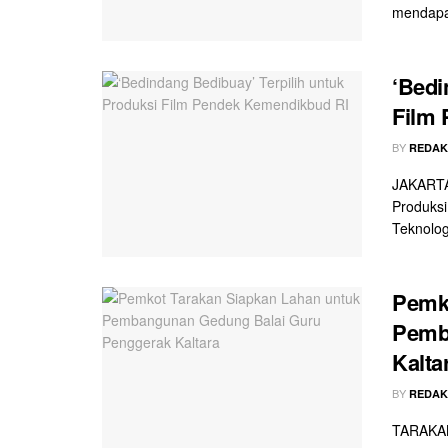
mendapat
‘Bedi
Film
BY
REDAK
JAKARTA 
Produksi
Teknolog
Pemko
Pemb
Kalta
BY
REDAK
TARAKAN 