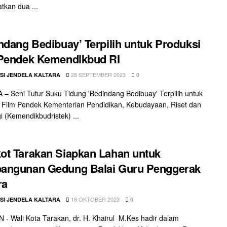
kan dua ...
ndang Bedibuay’ Terpilih untuk Produksi
 Pendek Kemendikbud RI
28 SEPTEMBER 2023
SI JENDELA KALTARA
0
– Seni Tutur Suku Tidung 'Bedindang Bedibuay' Terpilih untuk
 Film Pendek Kementerian Pendidikan, Kebudayaan, Riset dan
i (Kemendikbudristek) ...
t Tarakan Siapkan Lahan untuk
angunan Gedung Balai Guru Penggerak
ra
18 OKTOBER 2023
SI JENDELA KALTARA
0
- Wali Kota Tarakan, dr. H. Khairul M.Kes hadir dalam