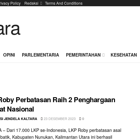
rivacy Policy
Redaksi
Terms And Conditions
OPINI
PARLEMENTARIA
PEMERINTAHAN
KESEHATAN
oby Perbatasan Raih 2 Penghargaan
at Nasional
23 DESEMBER 2023
SI JENDELA KALTARA
0
– Dari 17.000 LKP se-Indonesia, LKP Roby perbatasan asal
batik, Kabupaten Nunukan, Kalimantan Utara ini berhasil