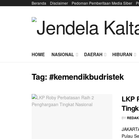
Beranda
Disclaimer
Pedoman Pemberitaan Media Siber
P
HOME
NASIONAL
DAERAH
HIBURAN
Tag:
#kemendikbudristek
LKP R
Tingk
BY
REDAK
JAKARTA 
Pulau Se