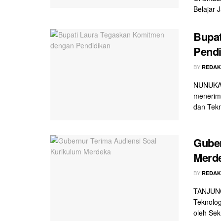
Belajar 
Bupat
Pendi
BY
REDAK
NUNUKAN 
menerim
dan Tekno
Guber
Merd
BY
REDAK
TANJUNG
Teknolog
oleh Sekr