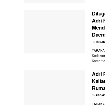
Ditug
Adri 
Mendi
Daera
BY
REDAK
TARAKAN
Kedokter
Kementer
Adri 
Kalta
Rumah
BY
REDAK
TARAKAN 