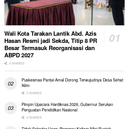
Wali Kota Tarakan Lantik Abd. Azis
Hasan Resmi jadi Sekda, Titip 8 PR
Besar Termasuk Reorganisasi dan
ABPD 2027
0 SHARES
Puskesmas Pantai Amal Dorong Terwujudnya Desa Sehat
Iklim
0 SHARES
Pimpin Upacara Hardiknas 2026, Gubernur Serukan
Penguatan Pendidikan Nasional
0 SHARES
Tidak Sekedar Uang, Pemprov Kaltara Nilai Rupiah