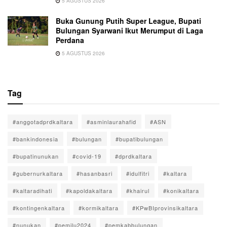
5 AGUSTUS 2026
Buka Gunung Putih Super League, Bupati
Bulungan Syarwani Ikut Merumput di Laga
Perdana
5 AGUSTUS 2026
Tag
#anggotadprdkaltara
#asminlaurahafid
#ASN
#bankindonesia
#bulungan
#bupatibulungan
#bupatinunukan
#covid-19
#dprdkaltara
#gubernurkaltara
#hasanbasri
#idulfitri
#kaltara
#kaltaradihati
#kapoldakaltara
#khairul
#konikaltara
#kontingenkaltara
#kormikaltara
#KPwBIprovinsikaltara
#nunukan
#pemilu2024
#pemkabbulungan