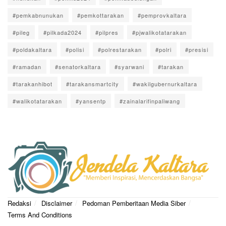
#pemkabnunukan
#pemkottarakan
#pemprovkaltara
#pileg
#pilkada2024
#pilpres
#pjwalikotatarakan
#poldakaltara
#polisi
#polrestarakan
#polri
#presisi
#ramadan
#senatorkaltara
#syarwani
#tarakan
#tarakanhibot
#tarakansmartcity
#wakilgubernurkaltara
#walikotatarakan
#yansentp
#zainalarifinpaliwang
Redaksi
Disclaimer
Pedoman Pemberitaan Media Siber
Terms And Conditions