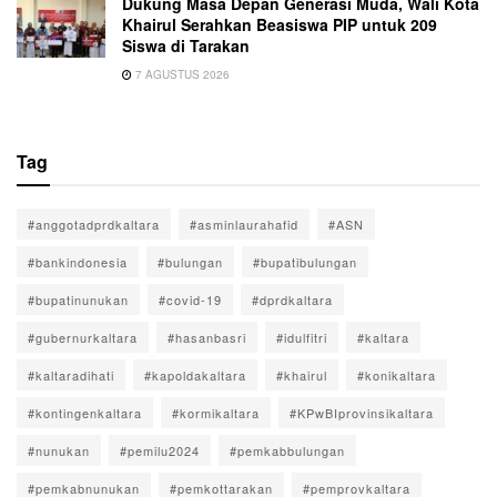
Dukung Masa Depan Generasi Muda, Wali Kota
Khairul Serahkan Beasiswa PIP untuk 209
Siswa di Tarakan
7 AGUSTUS 2026
Tag
#anggotadprdkaltara
#asminlaurahafid
#ASN
#bankindonesia
#bulungan
#bupatibulungan
#bupatinunukan
#covid-19
#dprdkaltara
#gubernurkaltara
#hasanbasri
#idulfitri
#kaltara
#kaltaradihati
#kapoldakaltara
#khairul
#konikaltara
#kontingenkaltara
#kormikaltara
#KPwBIprovinsikaltara
#nunukan
#pemilu2024
#pemkabbulungan
#pemkabnunukan
#pemkottarakan
#pemprovkaltara