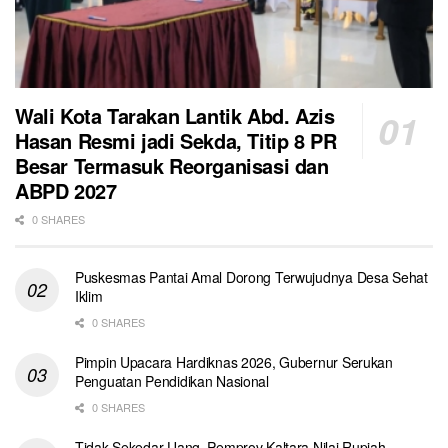
Wali Kota Tarakan Lantik Abd. Azis
Hasan Resmi jadi Sekda, Titip 8 PR
Besar Termasuk Reorganisasi dan
ABPD 2027
0 SHARES
Puskesmas Pantai Amal Dorong Terwujudnya Desa Sehat
Iklim
0 SHARES
Pimpin Upacara Hardiknas 2026, Gubernur Serukan
Penguatan Pendidikan Nasional
0 SHARES
Tidak Sekedar Uang, Pemprov Kaltara Nilai Rupiah