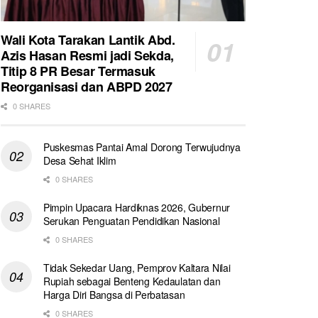
Wali Kota Tarakan Lantik Abd.
Azis Hasan Resmi jadi Sekda,
Titip 8 PR Besar Termasuk
Reorganisasi dan ABPD 2027
0 SHARES
Puskesmas Pantai Amal Dorong Terwujudnya
Desa Sehat Iklim
0 SHARES
Pimpin Upacara Hardiknas 2026, Gubernur
Serukan Penguatan Pendidikan Nasional
0 SHARES
Tidak Sekedar Uang, Pemprov Kaltara Nilai
Rupiah sebagai Benteng Kedaulatan dan
Harga Diri Bangsa di Perbatasan
0 SHARES