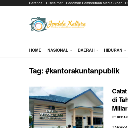
Beranda
Disclaimer
Pedoman Pemberitaan Media Siber
P
HOME
NASIONAL
DAERAH
HIBURAN
Tag:
#kantorakuntanpublik
Catat
di Ta
Milia
BY
REDAK
TARAKAN