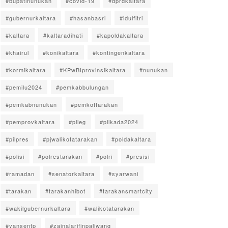
#bupatinunukan
#covid-19
#dprdkaltara
#gubernurkaltara
#hasanbasri
#idulfitri
#kaltara
#kaltaradihati
#kapoldakaltara
#khairul
#konikaltara
#kontingenkaltara
#kormikaltara
#KPwBIprovinsikaltara
#nunukan
#pemilu2024
#pemkabbulungan
#pemkabnunukan
#pemkottarakan
#pemprovkaltara
#pileg
#pilkada2024
#pilpres
#pjwalikotatarakan
#poldakaltara
#polisi
#polrestarakan
#polri
#presisi
#ramadan
#senatorkaltara
#syarwani
#tarakan
#tarakanhibot
#tarakansmartcity
#wakilgubernurkaltara
#walikotatarakan
#yansentp
#zainalarifinpaliwang