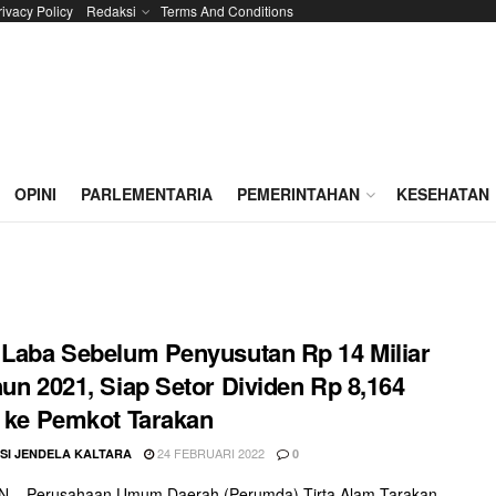
rivacy Policy
Redaksi
Terms And Conditions
OPINI
PARLEMENTARIA
PEMERINTAHAN
KESEHATAN
 Laba Sebelum Penyusutan Rp 14 Miliar
hun 2021, Siap Setor Dividen Rp 8,164
r ke Pemkot Tarakan
24 FEBRUARI 2022
SI JENDELA KALTARA
0
 – Perusahaan Umum Daerah (Perumda) Tirta Alam Tarakan