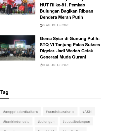
HUT RI ke-81, Pemkab
Bulungan Bagikan Ribuan
Bendera Merah Putih
5 AGUSTUS 2026
Gema Syiar di Gunung Putih:
STQ VI Tanjung Palas Sukses
Digelar, Jadi Wadah Cetak
Generasi Muda Qurani
5 AGUSTUS 2026
Tag
#anggotadprdkaltara
#asminlaurahafid
#ASN
#bankindonesia
#bulungan
#bupatibulungan