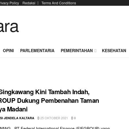
rivacy Policy
Redaksi
Terms And Conditions
OPINI
PARLEMENTARIA
PEMERINTAHAN
KESEHATAN
Singkawang Kini Tambah Indah,
ROUP Dukung Pembenahan Taman
ya Madani
25 OKTOBER 2021
SI JENDELA KALTARA
0
ANG - PT Federal International Finance (FIFGROUP) yang