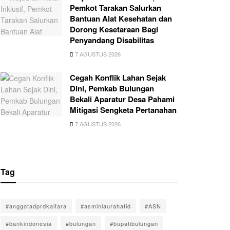
Pemkot Tarakan Salurkan
Bantuan Alat Kesehatan dan
Dorong Kesetaraan Bagi
Penyandang Disabilitas
7 AGUSTUS 2026
Cegah Konflik Lahan Sejak
Dini, Pemkab Bulungan
Bekali Aparatur Desa Pahami
Mitigasi Sengketa Pertanahan
7 AGUSTUS 2026
Tag
#anggotadprdkaltara
#asminlaurahafid
#ASN
#bankindonesia
#bulungan
#bupatibulungan