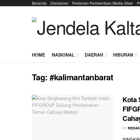
Beranda
Disclaimer
Pedoman Pemberitaan Media Siber
P
HOME
NASIONAL
DAERAH
HIBURAN
Tag:
#kalimantanbarat
Kota 
FIFG
Caha
BY
REDAK
SINGKAW