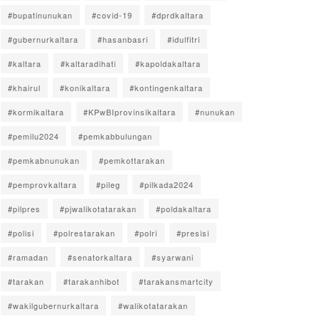
#bupatinunukan
#covid-19
#dprdkaltara
#gubernurkaltara
#hasanbasri
#idulfitri
#kaltara
#kaltaradihati
#kapoldakaltara
#khairul
#konikaltara
#kontingenkaltara
#kormikaltara
#KPwBIprovinsikaltara
#nunukan
#pemilu2024
#pemkabbulungan
#pemkabnunukan
#pemkottarakan
#pemprovkaltara
#pileg
#pilkada2024
#pilpres
#pjwalikotatarakan
#poldakaltara
#polisi
#polrestarakan
#polri
#presisi
#ramadan
#senatorkaltara
#syarwani
#tarakan
#tarakanhibot
#tarakansmartcity
#wakilgubernurkaltara
#walikotatarakan