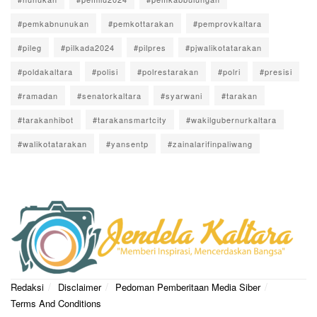
#pemkabnunukan
#pemkottarakan
#pemprovkaltara
#pileg
#pilkada2024
#pilpres
#pjwalikotatarakan
#poldakaltara
#polisi
#polrestarakan
#polri
#presisi
#ramadan
#senatorkaltara
#syarwani
#tarakan
#tarakanhibot
#tarakansmartcity
#wakilgubernurkaltara
#walikotatarakan
#yansentp
#zainalarifinpaliwang
Redaksi
Disclaimer
Pedoman Pemberitaan Media Siber
Terms And Conditions