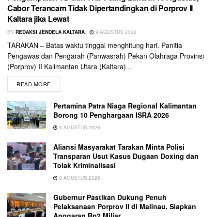
Cabor Terancam Tidak Dipertandingkan di Porprov II
Kaltara jika Lewat
BY
REDAKSI JENDELA KALTARA
9 AGUSTUS 2026
TARAKAN – Batas waktu tinggal menghitung hari. Panitia
Pengawas dan Pengarah (Panwasrah) Pekan Olahraga Provinsi
(Porprov) II Kalimantan Utara (Kaltara)...
READ MORE
Pertamina Patra Niaga Regional Kalimantan
Borong 10 Penghargaan ISRA 2026
9 AGUSTUS 2026
Aliansi Masyarakat Tarakan Minta Polisi
Transparan Usut Kasus Dugaan Doxing dan
Tolak Kriminalisasi
8 AGUSTUS 2026
Gubernur Pastikan Dukung Penuh
Pelaksanaan Porprov II di Malinau, Siapkan
Anggaran Rp2 Miliar