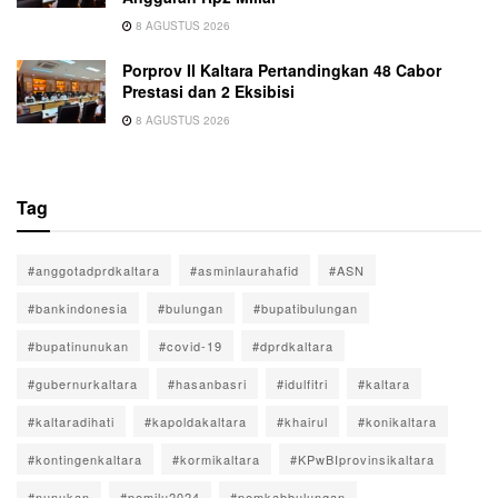
8 AGUSTUS 2026
Porprov II Kaltara Pertandingkan 48 Cabor
Prestasi dan 2 Eksibisi
8 AGUSTUS 2026
Tag
#anggotadprdkaltara
#asminlaurahafid
#ASN
#bankindonesia
#bulungan
#bupatibulungan
#bupatinunukan
#covid-19
#dprdkaltara
#gubernurkaltara
#hasanbasri
#idulfitri
#kaltara
#kaltaradihati
#kapoldakaltara
#khairul
#konikaltara
#kontingenkaltara
#kormikaltara
#KPwBIprovinsikaltara
#nunukan
#pemilu2024
#pemkabbulungan