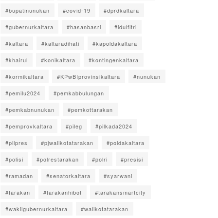
#bupatinunukan
#covid-19
#dprdkaltara
#gubernurkaltara
#hasanbasri
#idulfitri
#kaltara
#kaltaradihati
#kapoldakaltara
#khairul
#konikaltara
#kontingenkaltara
#kormikaltara
#KPwBIprovinsikaltara
#nunukan
#pemilu2024
#pemkabbulungan
#pemkabnunukan
#pemkottarakan
#pemprovkaltara
#pileg
#pilkada2024
#pilpres
#pjwalikotatarakan
#poldakaltara
#polisi
#polrestarakan
#polri
#presisi
#ramadan
#senatorkaltara
#syarwani
#tarakan
#tarakanhibot
#tarakansmartcity
#wakilgubernurkaltara
#walikotatarakan