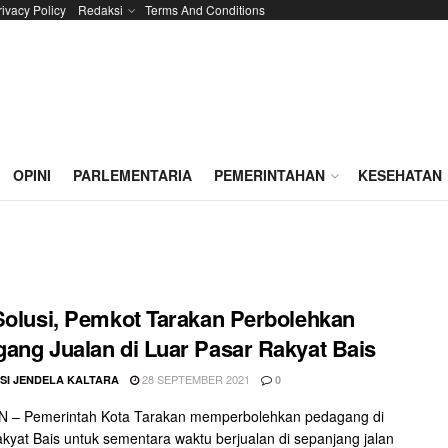
rivacy Policy
Redaksi
Terms And Conditions
OPINI
PARLEMENTARIA
PEMERINTAHAN
KESEHATAN
Solusi, Pemkot Tarakan Perbolehkan
ang Jualan di Luar Pasar Rakyat Bais
28 SEPTEMBER 2021
SI JENDELA KALTARA
0
 – Pemerintah Kota Tarakan memperbolehkan pedagang di
kyat Bais untuk sementara waktu berjualan di sepanjang jalan