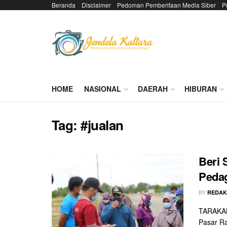
Beranda
Disclaimer
Pedoman Pemberitaan Media Siber
P
HOME
NASIONAL
DAERAH
HIBURAN
Tag:
#jualan
Beri 
Pedag
BY
REDAK
TARAKAN
Pasar Ra