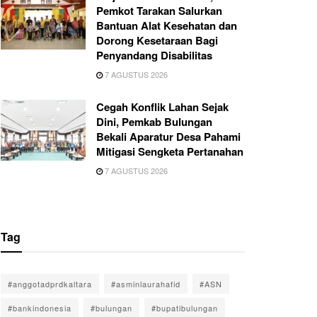
Pemkot Tarakan Salurkan
Bantuan Alat Kesehatan dan
Dorong Kesetaraan Bagi
Penyandang Disabilitas
7 AGUSTUS 2026
Cegah Konflik Lahan Sejak
Dini, Pemkab Bulungan
Bekali Aparatur Desa Pahami
Mitigasi Sengketa Pertanahan
7 AGUSTUS 2026
Tag
#anggotadprdkaltara
#asminlaurahafid
#ASN
#bankindonesia
#bulungan
#bupatibulungan