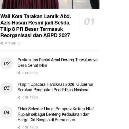
Wali Kota Tarakan Lantik Abd.
Azis Hasan Resmi jadi Sekda,
Titip 8 PR Besar Termasuk
Reorganisasi dan ABPD 2027
0 SHARES
Puskesmas Pantai Amal Dorong Terwujudnya
Desa Sehat Iklim
0 SHARES
Pimpin Upacara Hardiknas 2026, Gubernur
Serukan Penguatan Pendidikan Nasional
0 SHARES
Tidak Sekedar Uang, Pemprov Kaltara Nilai
Rupiah sebagai Benteng Kedaulatan dan
Harga Diri Bangsa di Perbatasan
0 SHARES