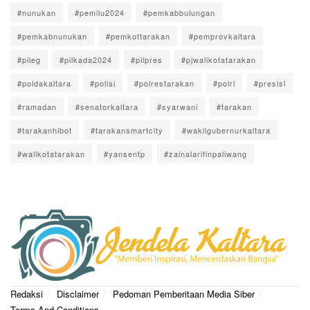
#nunukan
#pemilu2024
#pemkabbulungan
#pemkabnunukan
#pemkottarakan
#pemprovkaltara
#pileg
#pilkada2024
#pilpres
#pjwalikotatarakan
#poldakaltara
#polisi
#polrestarakan
#polri
#presisi
#ramadan
#senatorkaltara
#syarwani
#tarakan
#tarakanhibot
#tarakansmartcity
#wakilgubernurkaltara
#walikotatarakan
#yansentp
#zainalarifinpaliwang
Redaksi
Disclaimer
Pedoman Pemberitaan Media Siber
Terms And Conditions