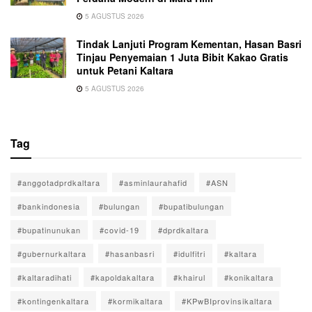
5 AGUSTUS 2026
Tindak Lanjuti Program Kementan, Hasan Basri
Tinjau Penyemaian 1 Juta Bibit Kakao Gratis
untuk Petani Kaltara
5 AGUSTUS 2026
Tag
#anggotadprdkaltara
#asminlaurahafid
#ASN
#bankindonesia
#bulungan
#bupatibulungan
#bupatinunukan
#covid-19
#dprdkaltara
#gubernurkaltara
#hasanbasri
#idulfitri
#kaltara
#kaltaradihati
#kapoldakaltara
#khairul
#konikaltara
#kontingenkaltara
#kormikaltara
#KPwBIprovinsikaltara