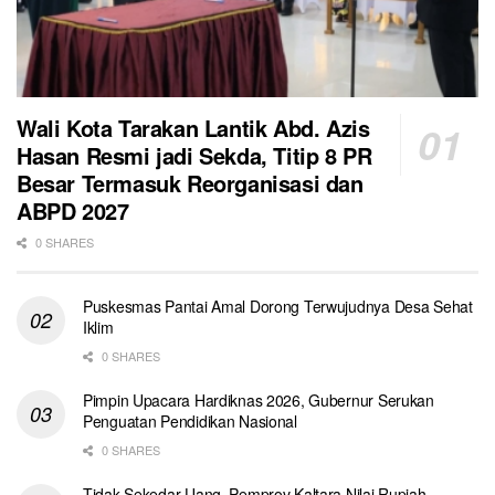
Wali Kota Tarakan Lantik Abd. Azis
Hasan Resmi jadi Sekda, Titip 8 PR
Besar Termasuk Reorganisasi dan
ABPD 2027
0 SHARES
Puskesmas Pantai Amal Dorong Terwujudnya Desa Sehat
Iklim
0 SHARES
Pimpin Upacara Hardiknas 2026, Gubernur Serukan
Penguatan Pendidikan Nasional
0 SHARES
Tidak Sekedar Uang, Pemprov Kaltara Nilai Rupiah