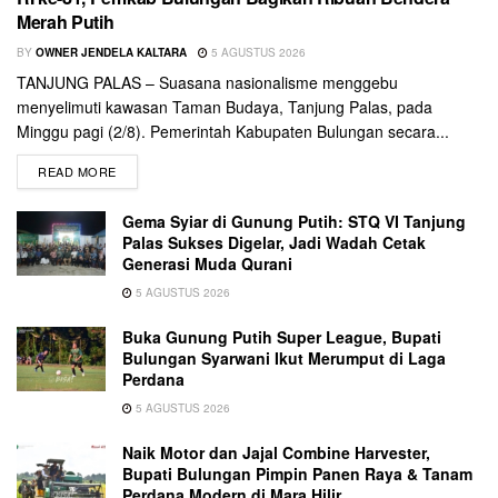
Merah Putih
BY
OWNER JENDELA KALTARA
5 AGUSTUS 2026
TANJUNG PALAS – Suasana nasionalisme menggebu
menyelimuti kawasan Taman Budaya, Tanjung Palas, pada
Minggu pagi (2/8). Pemerintah Kabupaten Bulungan secara...
READ MORE
Gema Syiar di Gunung Putih: STQ VI Tanjung
Palas Sukses Digelar, Jadi Wadah Cetak
Generasi Muda Qurani
5 AGUSTUS 2026
Buka Gunung Putih Super League, Bupati
Bulungan Syarwani Ikut Merumput di Laga
Perdana
5 AGUSTUS 2026
Naik Motor dan Jajal Combine Harvester,
Bupati Bulungan Pimpin Panen Raya & Tanam
Perdana Modern di Mara Hilir