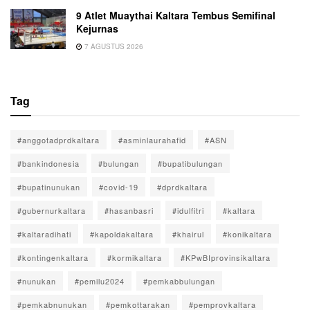
9 Atlet Muaythai Kaltara Tembus Semifinal
Kejurnas
7 AGUSTUS 2026
Tag
#anggotadprdkaltara
#asminlaurahafid
#ASN
#bankindonesia
#bulungan
#bupatibulungan
#bupatinunukan
#covid-19
#dprdkaltara
#gubernurkaltara
#hasanbasri
#idulfitri
#kaltara
#kaltaradihati
#kapoldakaltara
#khairul
#konikaltara
#kontingenkaltara
#kormikaltara
#KPwBIprovinsikaltara
#nunukan
#pemilu2024
#pemkabbulungan
#pemkabnunukan
#pemkottarakan
#pemprovkaltara