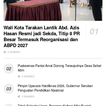
Wali Kota Tarakan Lantik Abd. Azis
Hasan Resmi jadi Sekda, Titip 8 PR
Besar Termasuk Reorganisasi dan
ABPD 2027
0 SHARES
Puskesmas Pantai Amal Dorong Terwujudnya Desa Sehat
Iklim
0 SHARES
Pimpin Upacara Hardiknas 2026, Gubernur Serukan
Penguatan Pendidikan Nasional
0 SHARES
Tidak Sekedar Uang, Pemprov Kaltara Nilai Rupiah