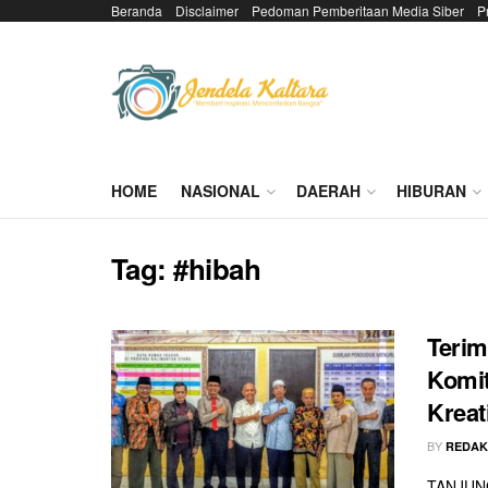
Beranda
Disclaimer
Pedoman Pemberitaan Media Siber
P
HOME
NASIONAL
DAERAH
HIBURAN
Tag:
#hibah
Terim
Komit
Kreat
BY
REDAK
TANJUNG