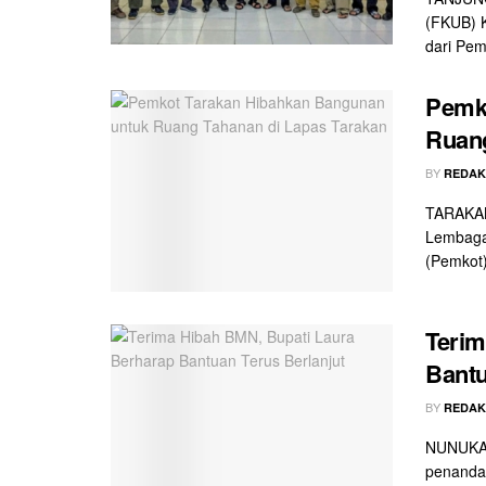
(FKUB) K
dari Pem
Pemk
Ruang
BY
REDAK
TARAKAN 
Lembaga 
(Pemkot)
Terim
Bantu
BY
REDAK
NUNUKAN
penandat