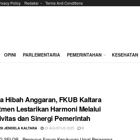
rivacy Policy
Redaksi
Terms And Conditions
OPINI
PARLEMENTARIA
PEMERINTAHAN
KESEHATAN
a Hibah Anggaran, FKUB Kaltara
men Lestarikan Harmoni Melalui
ivitas dan Sinergi Pemerintah
23 AGUSTUS 2025
SI JENDELA KALTARA
0
 SELOR - Pengurus Forum Kerukunan Umat Beragama