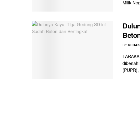
Milik Neg
Dulun
Beton
BY
REDAK
TARAKAN
dibenah
(PUPR), 