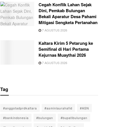
Cegah Konflik Lahan Sejak
Dini, Pemkab Bulungan
Bekali Aparatur Desa Pahami
Mitigasi Sengketa Pertanahan
7 AGUSTUS 2026
Kaltara Kirim 5 Petarung ke
Semifinal di Hari Pertama
Kejurnas Muaythai 2026
7 AGUSTUS 2026
Tag
#anggotadprdkaltara
#asminlaurahafid
#ASN
#bankindonesia
#bulungan
#bupatibulungan