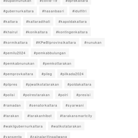
#bupatinunukan
#covid-19
#dprdkaltara
#gubernurkaltara
#hasanbasri
#idulfitri
#kaltara
#kaltaradihati
#kapoldakaltara
#khairul
#konikaltara
#kontingenkaltara
#kormikaltara
#KPwBIprovinsikaltara
#nunukan
#pemilu2024
#pemkabbulungan
#pemkabnunukan
#pemkottarakan
#pemprovkaltara
#pileg
#pilkada2024
#pilpres
#pjwalikotatarakan
#poldakaltara
#polisi
#polrestarakan
#polri
#presisi
#ramadan
#senatorkaltara
#syarwani
#tarakan
#tarakanhibot
#tarakansmartcity
#wakilgubernurkaltara
#walikotatarakan
#yansentp
#zainalarifinpaliwang