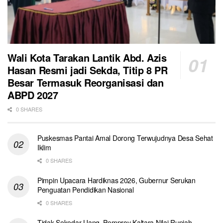
Wali Kota Tarakan Lantik Abd. Azis
Hasan Resmi jadi Sekda, Titip 8 PR
Besar Termasuk Reorganisasi dan
ABPD 2027
0 SHARES
Puskesmas Pantai Amal Dorong Terwujudnya Desa Sehat
Iklim
0 SHARES
Pimpin Upacara Hardiknas 2026, Gubernur Serukan
Penguatan Pendidikan Nasional
0 SHARES
Tidak Sekedar Uang, Pemprov Kaltara Nilai Rupiah