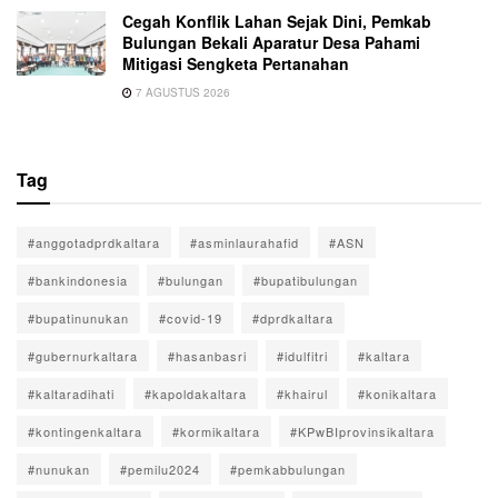
Cegah Konflik Lahan Sejak Dini, Pemkab
Bulungan Bekali Aparatur Desa Pahami
Mitigasi Sengketa Pertanahan
7 AGUSTUS 2026
Tag
#anggotadprdkaltara
#asminlaurahafid
#ASN
#bankindonesia
#bulungan
#bupatibulungan
#bupatinunukan
#covid-19
#dprdkaltara
#gubernurkaltara
#hasanbasri
#idulfitri
#kaltara
#kaltaradihati
#kapoldakaltara
#khairul
#konikaltara
#kontingenkaltara
#kormikaltara
#KPwBIprovinsikaltara
#nunukan
#pemilu2024
#pemkabbulungan