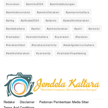
#nunukan
#pemilu2024
#pemkabbulungan
#pemkabnunukan
#pemkottarakan
#pemprovkaltara
#pileg
#pilkada2024
#pilpres
#pjwalikotatarakan
#poldakaltara
#polisi
#polrestarakan
#polri
#presisi
#ramadan
#senatorkaltara
#syarwani
#tarakan
#tarakanhibot
#tarakansmartcity
#wakilgubernurkaltara
#walikotatarakan
#yansentp
#zainalarifinpaliwang
Redaksi
Disclaimer
Pedoman Pemberitaan Media Siber
Terms And Conditions