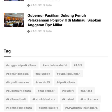
8 AGUSTUS 2026
Gubernur Pastikan Dukung Penuh
Pelaksanaan Porprov II di Malinau, Siapkan
Anggaran Rp2 Miliar
8 AGUSTUS 2026
Tag
#anggotadprdkaltara
#asminlaurahafid
#ASN
#bankindonesia
#bulungan
#bupatibulungan
#bupatinunukan
#covid-19
#dprdkaltara
#gubernurkaltara
#hasanbasri
#idulfitri
#kaltara
#kaltaradihati
#kapoldakaltara
#khairul
#konikaltara
#kontingenkaltara
#kormikaltara
#KPwBIprovinsikaltara