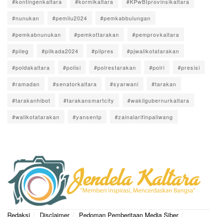
#kontingenkaltara
#kormikaltara
#KPwBIprovinsikaltara
#nunukan
#pemilu2024
#pemkabbulungan
#pemkabnunukan
#pemkottarakan
#pemprovkaltara
#pileg
#pilkada2024
#pilpres
#pjwalikotatarakan
#poldakaltara
#polisi
#polrestarakan
#polri
#presisi
#ramadan
#senatorkaltara
#syarwani
#tarakan
#tarakanhibot
#tarakansmartcity
#wakilgubernurkaltara
#walikotatarakan
#yansentp
#zainalarifinpaliwang
Redaksi
Disclaimer
Pedoman Pemberitaan Media Siber