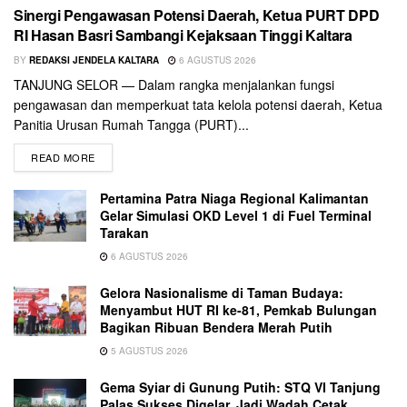
Sinergi Pengawasan Potensi Daerah, Ketua PURT DPD
RI Hasan Basri Sambangi Kejaksaan Tinggi Kaltara
BY
REDAKSI JENDELA KALTARA
6 AGUSTUS 2026
TANJUNG SELOR — Dalam rangka menjalankan fungsi
pengawasan dan memperkuat tata kelola potensi daerah, Ketua
Panitia Urusan Rumah Tangga (PURT)...
READ MORE
Pertamina Patra Niaga Regional Kalimantan
Gelar Simulasi OKD Level 1 di Fuel Terminal
Tarakan
6 AGUSTUS 2026
Gelora Nasionalisme di Taman Budaya:
Menyambut HUT RI ke-81, Pemkab Bulungan
Bagikan Ribuan Bendera Merah Putih
5 AGUSTUS 2026
Gema Syiar di Gunung Putih: STQ VI Tanjung
Palas Sukses Digelar, Jadi Wadah Cetak