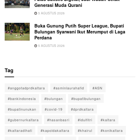
Generasi Muda Qurani
5 AGUSTUS 2026
Buka Gunung Putih Super League, Bupati
Bulungan Syarwani Ikut Merumput di Laga
Perdana
5 AGUSTUS 2026
Tag
#anggotadprdkaltara
#asminlaurahafid
#ASN
#bankindonesia
#bulungan
#bupatibulungan
#bupatinunukan
#covid-19
#dprdkaltara
#gubernurkaltara
#hasanbasri
#idulfitri
#kaltara
#kaltaradihati
#kapoldakaltara
#khairul
#konikaltara