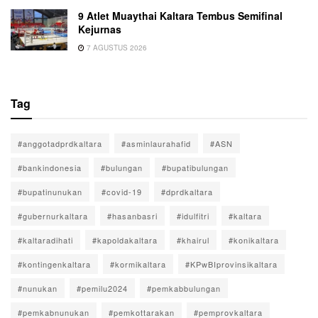
9 Atlet Muaythai Kaltara Tembus Semifinal
Kejurnas
7 AGUSTUS 2026
Tag
#anggotadprdkaltara
#asminlaurahafid
#ASN
#bankindonesia
#bulungan
#bupatibulungan
#bupatinunukan
#covid-19
#dprdkaltara
#gubernurkaltara
#hasanbasri
#idulfitri
#kaltara
#kaltaradihati
#kapoldakaltara
#khairul
#konikaltara
#kontingenkaltara
#kormikaltara
#KPwBIprovinsikaltara
#nunukan
#pemilu2024
#pemkabbulungan
#pemkabnunukan
#pemkottarakan
#pemprovkaltara