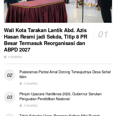
Wali Kota Tarakan Lantik Abd. Azis
Hasan Resmi jadi Sekda, Titip 8 PR
Besar Termasuk Reorganisasi dan
ABPD 2027
0 SHARES
Puskesmas Pantai Amal Dorong Terwujudnya Desa Sehat
Iklim
0 SHARES
Pimpin Upacara Hardiknas 2026, Gubernur Serukan
Penguatan Pendidikan Nasional
0 SHARES
Tidak Sekedar Uang, Pemprov Kaltara Nilai Rupiah