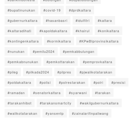
#bupatinunukan
#covid-19
#dprdkaltara
#gubernurkaltara
#hasanbasri
#idulfitri
#kaltara
#kaltaradihati
#kapoldakaltara
#khairul
#konikaltara
#kontingenkaltara
#kormikaltara
#KPwBIprovinsikaltara
#nunukan
#pemilu2024
#pemkabbulungan
#pemkabnunukan
#pemkottarakan
#pemprovkaltara
#pileg
#pilkada2024
#pilpres
#pjwalikotatarakan
#poldakaltara
#polisi
#polrestarakan
#polri
#presisi
#ramadan
#senatorkaltara
#syarwani
#tarakan
#tarakanhibot
#tarakansmartcity
#wakilgubernurkaltara
#walikotatarakan
#yansentp
#zainalarifinpaliwang