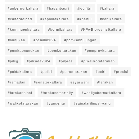
#gubernurkaltara
#hasanbasri
#idulfitri
#kaltara
#kaltaradihati
#kapoldakaltara
#khairul
#konikaltara
#kontingenkaltara
#kormikaltara
#KPwBIprovinsikaltara
#nunukan
#pemilu2024
#pemkabbulungan
#pemkabnunukan
#pemkottarakan
#pemprovkaltara
#pileg
#pilkada2024
#pilpres
#pjwalikotatarakan
#poldakaltara
#polisi
#polrestarakan
#polri
#presisi
#ramadan
#senatorkaltara
#syarwani
#tarakan
#tarakanhibot
#tarakansmartcity
#wakilgubernurkaltara
#walikotatarakan
#yansentp
#zainalarifinpaliwang