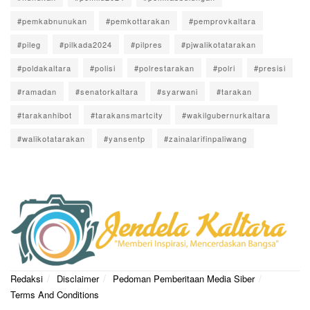
#pemkabnunukan
#pemkottarakan
#pemprovkaltara
#pileg
#pilkada2024
#pilpres
#pjwalikotatarakan
#poldakaltara
#polisi
#polrestarakan
#polri
#presisi
#ramadan
#senatorkaltara
#syarwani
#tarakan
#tarakanhibot
#tarakansmartcity
#wakilgubernurkaltara
#walikotatarakan
#yansentp
#zainalarifinpaliwang
Redaksi
Disclaimer
Pedoman Pemberitaan Media Siber
Terms And Conditions