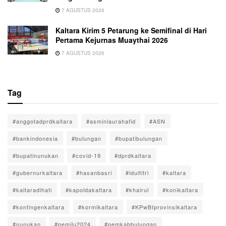
7 AGUSTUS 2026
Kaltara Kirim 5 Petarung ke Semifinal di Hari
Pertama Kejurnas Muaythai 2026
7 AGUSTUS 2026
Tag
#anggotadprdkaltara
#asminlaurahafid
#ASN
#bankindonesia
#bulungan
#bupatibulungan
#bupatinunukan
#covid-19
#dprdkaltara
#gubernurkaltara
#hasanbasri
#idulfitri
#kaltara
#kaltaradihati
#kapoldakaltara
#khairul
#konikaltara
#kontingenkaltara
#kormikaltara
#KPwBIprovinsikaltara
#nunukan
#pemilu2024
#pemkabbulungan