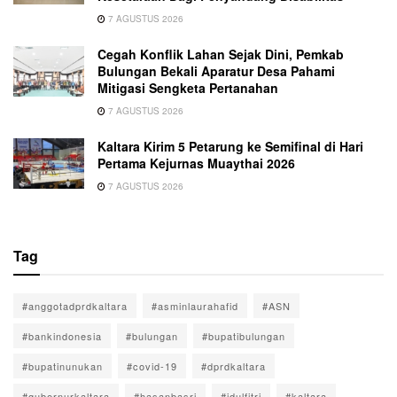
7 AGUSTUS 2026
Cegah Konflik Lahan Sejak Dini, Pemkab
Bulungan Bekali Aparatur Desa Pahami
Mitigasi Sengketa Pertanahan
7 AGUSTUS 2026
Kaltara Kirim 5 Petarung ke Semifinal di Hari
Pertama Kejurnas Muaythai 2026
7 AGUSTUS 2026
Tag
#anggotadprdkaltara
#asminlaurahafid
#ASN
#bankindonesia
#bulungan
#bupatibulungan
#bupatinunukan
#covid-19
#dprdkaltara
#gubernurkaltara
#hasanbasri
#idulfitri
#kaltara