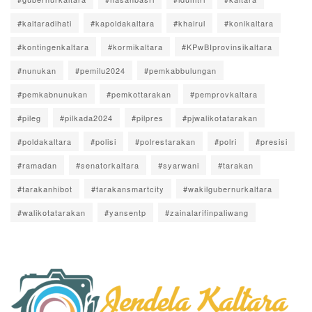
#kaltaradihati
#kapoldakaltara
#khairul
#konikaltara
#kontingenkaltara
#kormikaltara
#KPwBIprovinsikaltara
#nunukan
#pemilu2024
#pemkabbulungan
#pemkabnunukan
#pemkottarakan
#pemprovkaltara
#pileg
#pilkada2024
#pilpres
#pjwalikotatarakan
#poldakaltara
#polisi
#polrestarakan
#polri
#presisi
#ramadan
#senatorkaltara
#syarwani
#tarakan
#tarakanhibot
#tarakansmartcity
#wakilgubernurkaltara
#walikotatarakan
#yansentp
#zainalarifinpaliwang