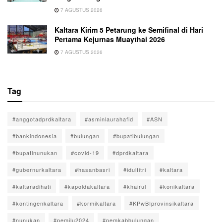
7 AGUSTUS 2026
Kaltara Kirim 5 Petarung ke Semifinal di Hari
Pertama Kejurnas Muaythai 2026
7 AGUSTUS 2026
Tag
#anggotadprdkaltara
#asminlaurahafid
#ASN
#bankindonesia
#bulungan
#bupatibulungan
#bupatinunukan
#covid-19
#dprdkaltara
#gubernurkaltara
#hasanbasri
#idulfitri
#kaltara
#kaltaradihati
#kapoldakaltara
#khairul
#konikaltara
#kontingenkaltara
#kormikaltara
#KPwBIprovinsikaltara
#nunukan
#pemilu2024
#pemkabbulungan