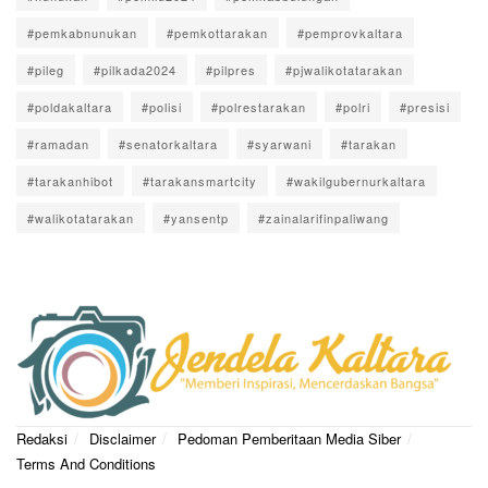
#pemkabnunukan
#pemkottarakan
#pemprovkaltara
#pileg
#pilkada2024
#pilpres
#pjwalikotatarakan
#poldakaltara
#polisi
#polrestarakan
#polri
#presisi
#ramadan
#senatorkaltara
#syarwani
#tarakan
#tarakanhibot
#tarakansmartcity
#wakilgubernurkaltara
#walikotatarakan
#yansentp
#zainalarifinpaliwang
Redaksi
Disclaimer
Pedoman Pemberitaan Media Siber
Terms And Conditions