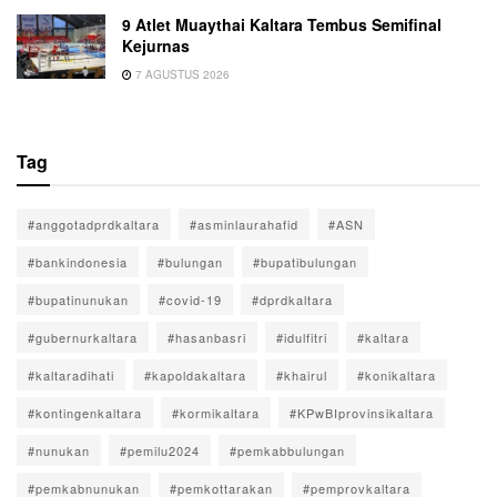
9 Atlet Muaythai Kaltara Tembus Semifinal
Kejurnas
7 AGUSTUS 2026
Tag
#anggotadprdkaltara
#asminlaurahafid
#ASN
#bankindonesia
#bulungan
#bupatibulungan
#bupatinunukan
#covid-19
#dprdkaltara
#gubernurkaltara
#hasanbasri
#idulfitri
#kaltara
#kaltaradihati
#kapoldakaltara
#khairul
#konikaltara
#kontingenkaltara
#kormikaltara
#KPwBIprovinsikaltara
#nunukan
#pemilu2024
#pemkabbulungan
#pemkabnunukan
#pemkottarakan
#pemprovkaltara