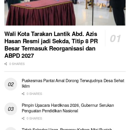
Wali Kota Tarakan Lantik Abd. Azis
Hasan Resmi jadi Sekda, Titip 8 PR
Besar Termasuk Reorganisasi dan
ABPD 2027
0 SHARES
Puskesmas Pantai Amal Dorong Terwujudnya Desa Sehat
Iklim
0 SHARES
Pimpin Upacara Hardiknas 2026, Gubernur Serukan
Penguatan Pendidikan Nasional
0 SHARES
Tidak Sekedar Uang, Pemprov Kaltara Nilai Rupiah