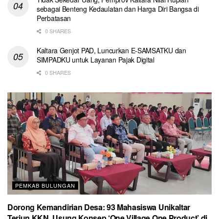
sebagai Benteng Kedaulatan dan Harga Diri Bangsa di
Perbatasan
0 SHARES
Kaltara Genjot PAD, Luncurkan E-SAMSATKU dan
SIMPADKU untuk Layanan Pajak Digital
0 SHARES
PEMKAB BULUNGAN
Dorong Kemandirian Desa: 93 Mahasiswa Unikaltar
Terjun KKN, Usung Konsep ‘One Village One Product’ di