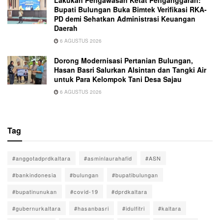
Lakukan Pengawasan Ketat Penganggaran:
Bupati Bulungan Buka Bimtek Verifikasi RKA-
PD demi Sehatkan Administrasi Keuangan
Daerah
6 AGUSTUS 2026
Dorong Modernisasi Pertanian Bulungan,
Hasan Basri Salurkan Alsintan dan Tangki Air
untuk Para Kelompok Tani Desa Sajau
6 AGUSTUS 2026
Tag
#anggotadprdkaltara
#asminlaurahafid
#ASN
#bankindonesia
#bulungan
#bupatibulungan
#bupatinunukan
#covid-19
#dprdkaltara
#gubernurkaltara
#hasanbasri
#idulfitri
#kaltara