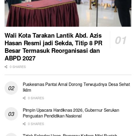
Wali Kota Tarakan Lantik Abd. Azis
Hasan Resmi jadi Sekda, Titip 8 PR
Besar Termasuk Reorganisasi dan
ABPD 2027
0 SHARES
Puskesmas Pantai Amal Dorong Terwujudnya Desa Sehat
Iklim
0 SHARES
Pimpin Upacara Hardiknas 2026, Gubernur Serukan
Penguatan Pendidikan Nasional
0 SHARES
Tidak Sekedar Uang, Pemprov Kaltara Nilai Rupiah