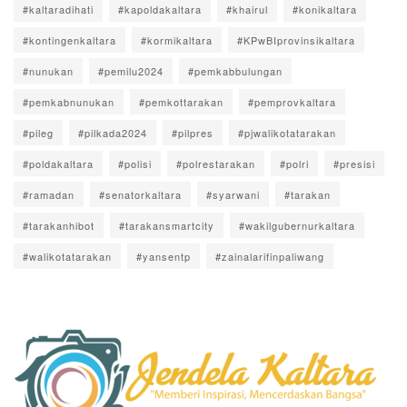
#kaltaradihati
#kapoldakaltara
#khairul
#konikaltara
#kontingenkaltara
#kormikaltara
#KPwBIprovinsikaltara
#nunukan
#pemilu2024
#pemkabbulungan
#pemkabnunukan
#pemkottarakan
#pemprovkaltara
#pileg
#pilkada2024
#pilpres
#pjwalikotatarakan
#poldakaltara
#polisi
#polrestarakan
#polri
#presisi
#ramadan
#senatorkaltara
#syarwani
#tarakan
#tarakanhibot
#tarakansmartcity
#wakilgubernurkaltara
#walikotatarakan
#yansentp
#zainalarifinpaliwang