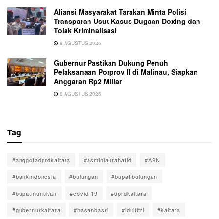
Aliansi Masyarakat Tarakan Minta Polisi
Transparan Usut Kasus Dugaan Doxing dan
Tolak Kriminalisasi
8 AGUSTUS 2026
Gubernur Pastikan Dukung Penuh
Pelaksanaan Porprov II di Malinau, Siapkan
Anggaran Rp2 Miliar
8 AGUSTUS 2026
Tag
#anggotadprdkaltara
#asminlaurahafid
#ASN
#bankindonesia
#bulungan
#bupatibulungan
#bupatinunukan
#covid-19
#dprdkaltara
#gubernurkaltara
#hasanbasri
#idulfitri
#kaltara