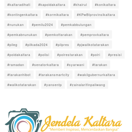
#kaltaradihati
#kapoldakaltara
#khairul
#konikaltara
#kontingenkaltara
#kormikaltara
#KPwBIprovinsikaltara
#nunukan
#pemilu2024
#pemkabbulungan
#pemkabnunukan
#pemkottarakan
#pemprovkaltara
#pileg
#pilkada2024
#pilpres
#pjwalikotatarakan
#poldakaltara
#polisi
#polrestarakan
#polri
#presisi
#ramadan
#senatorkaltara
#syarwani
#tarakan
#tarakanhibot
#tarakansmartcity
#wakilgubernurkaltara
#walikotatarakan
#yansentp
#zainalarifinpaliwang