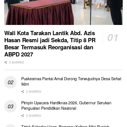
Wali Kota Tarakan Lantik Abd. Azis
Hasan Resmi jadi Sekda, Titip 8 PR
Besar Termasuk Reorganisasi dan
ABPD 2027
0 SHARES
Puskesmas Pantai Amal Dorong Terwujudnya Desa Sehat
Iklim
0 SHARES
Pimpin Upacara Hardiknas 2026, Gubernur Serukan
Penguatan Pendidikan Nasional
0 SHARES
Tidak Sekedar Uang, Pemprov Kaltara Nilai Rupiah