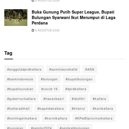
5 AGUSTUS 2026
Buka Gunung Putih Super League, Bupati
Bulungan Syarwani Ikut Merumput di Laga
Perdana
5 AGUSTUS 2026
Tag
#anggotadprdkaltara
#asminlaurahafid
#ASN
#bankindonesia
#bulungan
#bupatibulungan
#bupatinunukan
#covid-19
#dprdkaltara
#gubernurkaltara
#hasanbasri
#idulfitri
#kaltara
#kaltaradihati
#kapoldakaltara
#khairul
#konikaltara
#kontingenkaltara
#kormikaltara
#KPwBIprovinsikaltara
#nunukan
#pemilu2024
#pemkabbulungan