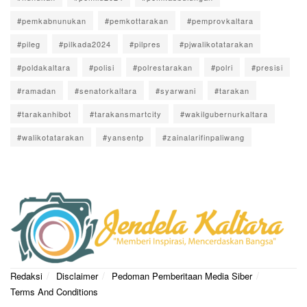
#pemkabnunukan
#pemkottarakan
#pemprovkaltara
#pileg
#pilkada2024
#pilpres
#pjwalikotatarakan
#poldakaltara
#polisi
#polrestarakan
#polri
#presisi
#ramadan
#senatorkaltara
#syarwani
#tarakan
#tarakanhibot
#tarakansmartcity
#wakilgubernurkaltara
#walikotatarakan
#yansentp
#zainalarifinpaliwang
Redaksi
Disclaimer
Pedoman Pemberitaan Media Siber
Terms And Conditions