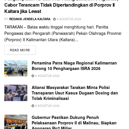
Cabor Terancam Tidak Dipertandingkan di Porprov II
Kaltara jika Lewat
BY
REDAKSI JENDELA KALTARA
9 AGUSTUS 2026
TARAKAN – Batas waktu tinggal menghitung hari. Panitia
Pengawas dan Pengarah (Panwasrah) Pekan Olahraga Provinsi
(Porprov) II Kalimantan Utara (Kaltara)...
READ MORE
Pertamina Patra Niaga Regional Kalimantan
Borong 10 Penghargaan ISRA 2026
9 AGUSTUS 2026
Aliansi Masyarakat Tarakan Minta Polisi
Transparan Usut Kasus Dugaan Doxing dan
Tolak Kriminalisasi
8 AGUSTUS 2026
Gubernur Pastikan Dukung Penuh
Pelaksanaan Porprov II di Malinau, Siapkan
Anggaran Rp2 Miliar