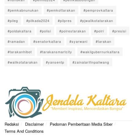
#pemkabnunukan
#pemkottarakan
#pemprovkaltara
#pileg
#pilkada2024
#pilpres
#pjwalikotatarakan
#poldakaltara
#polisi
#polrestarakan
#polri
#presisi
#ramadan
#senatorkaltara
#syarwani
#tarakan
#tarakanhibot
#tarakansmartcity
#wakilgubernurkaltara
#walikotatarakan
#yansentp
#zainalarifinpaliwang
Redaksi
Disclaimer
Pedoman Pemberitaan Media Siber
Terms And Conditions