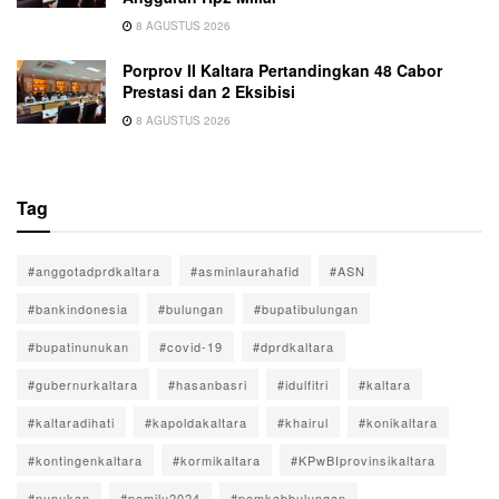
8 AGUSTUS 2026
Porprov II Kaltara Pertandingkan 48 Cabor
Prestasi dan 2 Eksibisi
8 AGUSTUS 2026
Tag
#anggotadprdkaltara
#asminlaurahafid
#ASN
#bankindonesia
#bulungan
#bupatibulungan
#bupatinunukan
#covid-19
#dprdkaltara
#gubernurkaltara
#hasanbasri
#idulfitri
#kaltara
#kaltaradihati
#kapoldakaltara
#khairul
#konikaltara
#kontingenkaltara
#kormikaltara
#KPwBIprovinsikaltara
#nunukan
#pemilu2024
#pemkabbulungan