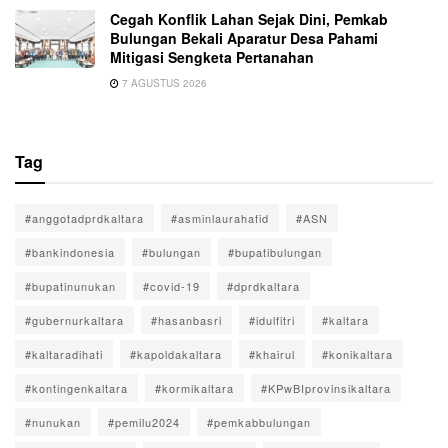
Cegah Konflik Lahan Sejak Dini, Pemkab
Bulungan Bekali Aparatur Desa Pahami
Mitigasi Sengketa Pertanahan
7 AGUSTUS 2026
Tag
#anggotadprdkaltara
#asminlaurahafid
#ASN
#bankindonesia
#bulungan
#bupatibulungan
#bupatinunukan
#covid-19
#dprdkaltara
#gubernurkaltara
#hasanbasri
#idulfitri
#kaltara
#kaltaradihati
#kapoldakaltara
#khairul
#konikaltara
#kontingenkaltara
#kormikaltara
#KPwBIprovinsikaltara
#nunukan
#pemilu2024
#pemkabbulungan