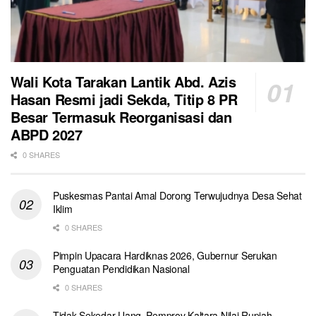
Wali Kota Tarakan Lantik Abd. Azis
Hasan Resmi jadi Sekda, Titip 8 PR
Besar Termasuk Reorganisasi dan
ABPD 2027
0 SHARES
Puskesmas Pantai Amal Dorong Terwujudnya Desa Sehat
Iklim
0 SHARES
Pimpin Upacara Hardiknas 2026, Gubernur Serukan
Penguatan Pendidikan Nasional
0 SHARES
Tidak Sekedar Uang, Pemprov Kaltara Nilai Rupiah