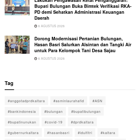
Lakukan Pengawasan Ketat Penganggaran:
Bupati Bulungan Buka Bimtek Verifikasi RKA-
PD demi Sehatkan Administrasi Keuangan
Daerah
6 AGUSTUS 2026
Dorong Modernisasi Pertanian Bulungan,
Hasan Basri Salurkan Alsintan dan Tangki Air
untuk Para Kelompok Tani Desa Sajau
6 AGUSTUS 2026
Tag
#anggotadprdkaltara
#asminlaurahafid
#ASN
#bankindonesia
#bulungan
#bupatibulungan
#bupatinunukan
#covid-19
#dprdkaltara
#gubernurkaltara
#hasanbasri
#idulfitri
#kaltara