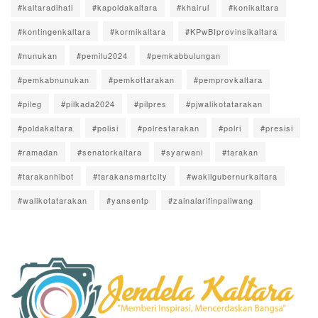
#kaltaradihati
#kapoldakaltara
#khairul
#konikaltara
#kontingenkaltara
#kormikaltara
#KPwBIprovinsikaltara
#nunukan
#pemilu2024
#pemkabbulungan
#pemkabnunukan
#pemkottarakan
#pemprovkaltara
#pileg
#pilkada2024
#pilpres
#pjwalikotatarakan
#poldakaltara
#polisi
#polrestarakan
#polri
#presisi
#ramadan
#senatorkaltara
#syarwani
#tarakan
#tarakanhibot
#tarakansmartcity
#wakilgubernurkaltara
#walikotatarakan
#yansentp
#zainalarifinpaliwang