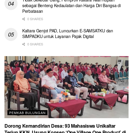
sebagai Benteng Kedaulatan dan Harga Diri Bangsa di
Perbatasan
0 SHARES
Kaltara Genjot PAD, Luncurkan E-SAMSATKU dan
SIMPADKU untuk Layanan Pajak Digital
0 SHARES
PEMKAB BULUNGAN
Dorong Kemandirian Desa: 93 Mahasiswa Unikaltar
Terjun KKN, Usung Konsep ‘One Village One Product’ di