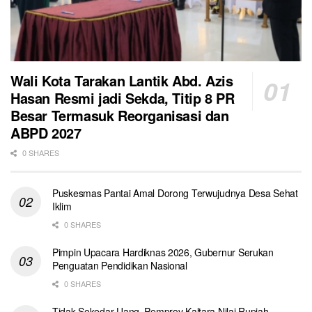
Wali Kota Tarakan Lantik Abd. Azis
Hasan Resmi jadi Sekda, Titip 8 PR
Besar Termasuk Reorganisasi dan
ABPD 2027
0 SHARES
Puskesmas Pantai Amal Dorong Terwujudnya Desa Sehat
Iklim
0 SHARES
Pimpin Upacara Hardiknas 2026, Gubernur Serukan
Penguatan Pendidikan Nasional
0 SHARES
Tidak Sekedar Uang, Pemprov Kaltara Nilai Rupiah