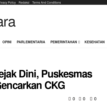
rivacy Policy
Redaksi
Terms And Conditions
OPINI
PARLEMENTARIA
PEMERINTAHAN
KESEHATAN
Sejak Dini, Puskesmas
Gencarkan CKG
0
0
0