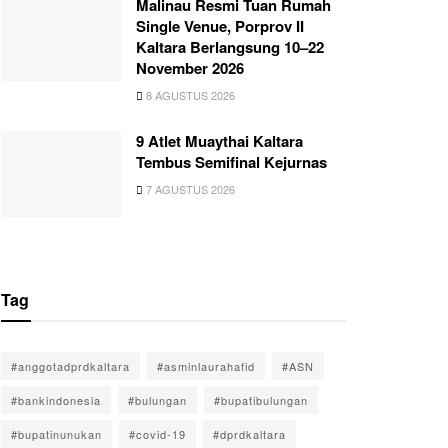
Malinau Resmi Tuan Rumah
Single Venue, Porprov II
Kaltara Berlangsung 10–22
November 2026
8 AGUSTUS 2026
9 Atlet Muaythai Kaltara
Tembus Semifinal Kejurnas
7 AGUSTUS 2026
Tag
#anggotadprdkaltara
#asminlaurahafid
#ASN
#bankindonesia
#bulungan
#bupatibulungan
#bupatinunukan
#covid-19
#dprdkaltara