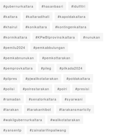
#gubernurkaltara
#hasanbasri
#idulfitri
#kaltara
#kaltaradihati
#kapoldakaltara
#khairul
#konikaltara
#kontingenkaltara
#kormikaltara
#KPwBIprovinsikaltara
#nunukan
#pemilu2024
#pemkabbulungan
#pemkabnunukan
#pemkottarakan
#pemprovkaltara
#pileg
#pilkada2024
#pilpres
#pjwalikotatarakan
#poldakaltara
#polisi
#polrestarakan
#polri
#presisi
#ramadan
#senatorkaltara
#syarwani
#tarakan
#tarakanhibot
#tarakansmartcity
#wakilgubernurkaltara
#walikotatarakan
#yansentp
#zainalarifinpaliwang