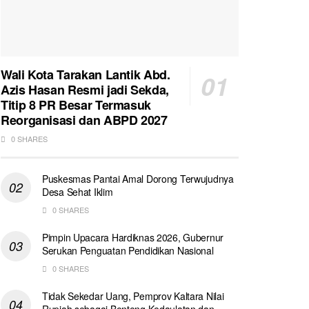
Wali Kota Tarakan Lantik Abd.
Azis Hasan Resmi jadi Sekda,
Titip 8 PR Besar Termasuk
Reorganisasi dan ABPD 2027
0 SHARES
Puskesmas Pantai Amal Dorong Terwujudnya
Desa Sehat Iklim
0 SHARES
Pimpin Upacara Hardiknas 2026, Gubernur
Serukan Penguatan Pendidikan Nasional
0 SHARES
Tidak Sekedar Uang, Pemprov Kaltara Nilai
Rupiah sebagai Benteng Kedaulatan dan