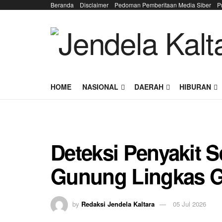
Beranda
Disclaimer
Pedoman Pemberitaan Media Siber
P
HOME
NASIONAL
DAERAH
HIBURAN
Deteksi Penyakit 
Gunung Lingkas 
by
Redaksi Jendela Kaltara
05 Jul 2026