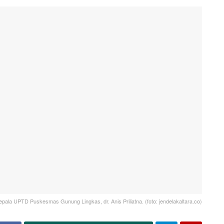
epala UPTD Puskesmas Gunung Lingkas, dr. Anis Priliatna. (foto: jendelakaltara.co)