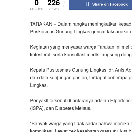
0
226
Share on Facebook
SHARES
VIEWS
TARAKAN – Dalam rangka meningkatkan kesadara
Puskesmas Gunung Lingkas gencar laksanakan 
Kegiatan yang menyasar warga Tarakan ini melip
kolesterol, serta konsultasi medis langsung deng
Kepala Puskesmas Gunung Lingkas, dr. Anis Apri
dan data kunjungan pasien, terdapat beberapa 
Lingkas.
Penyakit tersebut di antaranya adalah Hipertensi
(ISPA), dan Diabetes Melitus.
“Banyak warga yang tidak sadar bahwa mereka me
komplikasi. Lewat cek kesehatan gratis ini, kita