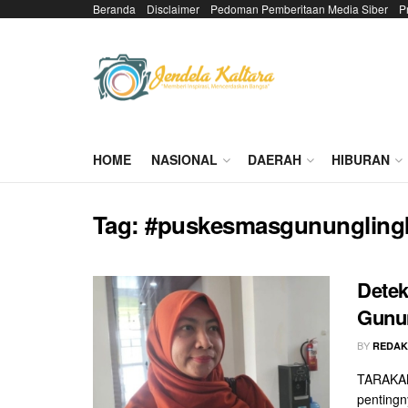
Beranda
Disclaimer
Pedoman Pemberitaan Media Siber
P
HOME
NASIONAL
DAERAH
HIBURAN
Tag:
#puskesmasgunungling
Detek
Gunu
BY
REDAK
TARAKAN
pentingn