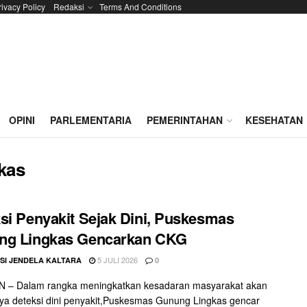
rivacy Policy
Redaksi
Terms And Conditions
OPINI
PARLEMENTARIA
PEMERINTAHAN
KESEHATAN
kas
si Penyakit Sejak Dini, Puskesmas
ng Lingkas Gencarkan CKG
5 JULI 2026
SI JENDELA KALTARA
0
 – Dalam rangka meningkatkan kesadaran masyarakat akan
ya deteksi dini penyakit,Puskesmas Gunung Lingkas gencar