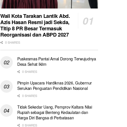
Wali Kota Tarakan Lantik Abd.
Azis Hasan Resmi jadi Sekda,
Titip 8 PR Besar Termasuk
Reorganisasi dan ABPD 2027
0 SHARES
Puskesmas Pantai Amal Dorong Terwujudnya
Desa Sehat Iklim
0 SHARES
Pimpin Upacara Hardiknas 2026, Gubernur
Serukan Penguatan Pendidikan Nasional
0 SHARES
Tidak Sekedar Uang, Pemprov Kaltara Nilai
Rupiah sebagai Benteng Kedaulatan dan
Harga Diri Bangsa di Perbatasan
0 SHARES