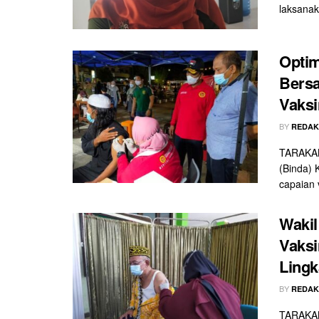
laksanak
Optim
Bers
Vaksi
BY
REDAK
TARAKAN 
(Binda) 
capaian v
Wakil
Vaksi
Lingk
BY
REDAK
TARAKAN