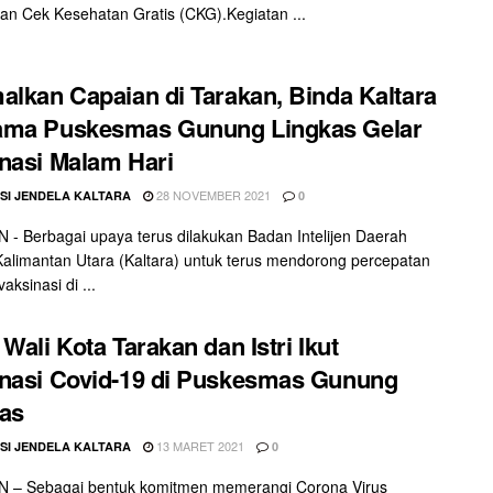
an Cek Kesehatan Gratis (CKG).Kegiatan ...
alkan Capaian di Tarakan, Binda Kaltara
ama Puskesmas Gunung Lingkas Gelar
nasi Malam Hari
28 NOVEMBER 2021
SI JENDELA KALTARA
0
- Berbagai upaya terus dilakukan Badan Intelijen Daerah
Kalimantan Utara (Kaltara) untuk terus mendorong percepatan
aksinasi di ...
 Wali Kota Tarakan dan Istri Ikut
nasi Covid-19 di Puskesmas Gunung
as
13 MARET 2021
SI JENDELA KALTARA
0
 – Sebagai bentuk komitmen memerangi Corona Virus