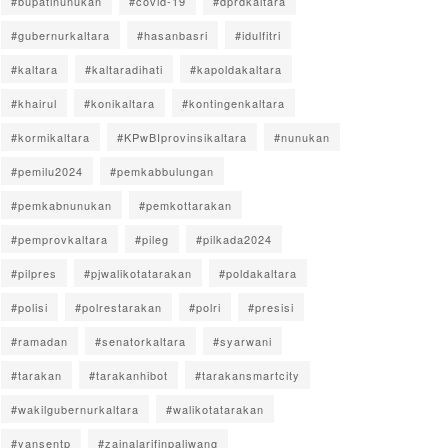
#bupatinunukan
#covid-19
#dprdkaltara
#gubernurkaltara
#hasanbasri
#idulfitri
#kaltara
#kaltaradihati
#kapoldakaltara
#khairul
#konikaltara
#kontingenkaltara
#kormikaltara
#KPwBIprovinsikaltara
#nunukan
#pemilu2024
#pemkabbulungan
#pemkabnunukan
#pemkottarakan
#pemprovkaltara
#pileg
#pilkada2024
#pilpres
#pjwalikotatarakan
#poldakaltara
#polisi
#polrestarakan
#polri
#presisi
#ramadan
#senatorkaltara
#syarwani
#tarakan
#tarakanhibot
#tarakansmartcity
#wakilgubernurkaltara
#walikotatarakan
#yansentp
#zainalarifinpaliwang