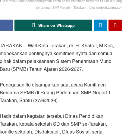
rkait usai melakukan penandatanganan berita acara komitmen bersama SPMB di ruang
pertemuan SMP Negeri 1 Tarakan. (foto: jendelakaltara.co)
Share on Whatsapp
TARAKAN – Wali Kota Tarakan, dr. H. Khairul, M.Kes,
menekankan pentingnya komitmen nyata dari semua
pihak dalam pelaksanaan Sistem Penerimaan Murid
Baru (SPMB) Tahun Ajaran 2026/2027.
Penegasan itu disampaikan saat acara Komitmen
Bersama SPMB di Ruang Pertemuan SMP Negeri 1
Tarakan, Sabtu (27/6/2026).
Hadir dalam kegiatan tersebut Dinas Pendidikan
Tarakan, kepala sekolah SD dan SMP se-Tarakan,
komite sekolah, Disdukcapil, Dinas Sosial, serta