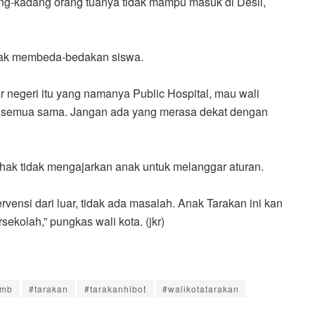
dang-kadang orang tuanya tidak mampu masuk di Desil,
idak membeda-bedakan siswa.
r negeri itu yang namanya Public Hospital, mau wali
i, semua sama. Jangan ada yang merasa dekat dengan
ak tidak mengajarkan anak untuk melanggar aturan.
rvensi dari luar, tidak ada masalah. Anak Tarakan ini kan
kolah,” pungkas wali kota. (jkr)
pmb
#tarakan
#tarakanhibot
#walikotatarakan