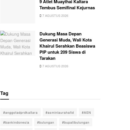
9 Atlet Muaythai Kaltara
Tembus Semifinal Kejurnas
7 AGUSTUS 2026
Dukung Masa Depan
Generasi Muda, Wali Kota
Khairul Serahkan Beasiswa
PIP untuk 209 Siswa di
Tarakan
7 AGUSTUS 2026
Tag
#anggotadprdkaltara
#asminlaurahafid
#ASN
#bankindonesia
#bulungan
#bupatibulungan