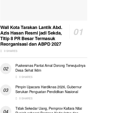
Wali Kota Tarakan Lantik Abd.
Azis Hasan Resmi jadi Sekda,
Titip 8 PR Besar Termasuk
Reorganisasi dan ABPD 2027
0 SHARES
Puskesmas Pantai Amal Dorong Terwujudnya
Desa Sehat Iklim
0 SHARES
Pimpin Upacara Hardiknas 2026, Gubernur
Serukan Penguatan Pendidikan Nasional
0 SHARES
Tidak Sekedar Uang, Pemprov Kaltara Nilai
Rupiah sebagai Benteng Kedaulatan dan