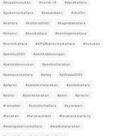
#bupatinunukan
#covid-19
#dprdkaltara
#gubernurkaltara
#hasanbasri
#idulfitri
#kaltara
#kaltaradihati
#kapoldakaltara
#khairul
#konikaltara
#kontingenkaltara
#kormikaltara
#KPwBIprovinsikaltara
#nunukan
#pemilu2024
#pemkabbulungan
#pemkabnunukan
#pemkottarakan
#pemprovkaltara
#pileg
#pilkada2024
#pilpres
#pjwalikotatarakan
#poldakaltara
#polisi
#polrestarakan
#polri
#presisi
#ramadan
#senatorkaltara
#syarwani
#tarakan
#tarakanhibot
#tarakansmartcity
#wakilgubernurkaltara
#walikotatarakan