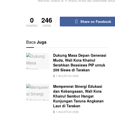
Wali Kota Tarakan dr. H. Khairul, M.Kes dan stakeholder te
0
246
Share on Facebook
SHARES
VIEWS
Baca
Juga
Dukung Masa Depan Generasi
Muda, Wali Kota Khairul
Serahkan Beasiswa PIP untuk
209 Siswa di Tarakan
7 AGUSTUS 2026
Mempererat Sinergi Edukasi
dan Kebangsaan, Wali Kota
Khairul Sambut Hangat
Kunjungan Taruna Angkatan
Laut di Tarakan
7 AGUSTUS 2026