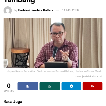
by
Redaksi Jendela Kaltara
11 Mei 2026
Kepala Kantor Perwakilan Bank Indonesia Provinsi Kaltara, Hasiando Ginsar Manik.
(foto: jendelakaltara.co)
0
SHARES
Baca
Juga